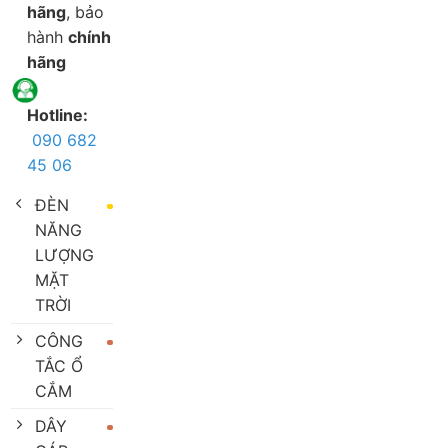
hãng
, bảo
hành
chính
hãng
Hotline:
090 682
45 06
ĐÈN
NĂNG
LƯỢNG
MẶT
TRỜI
CÔNG
TẮC Ổ
CẮM
DÂY