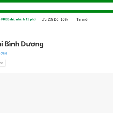
Ưu Đãi Đến10%
Tin mới
 FREEship nhánh 15 phút
ại Bình Dương
DƯƠNG