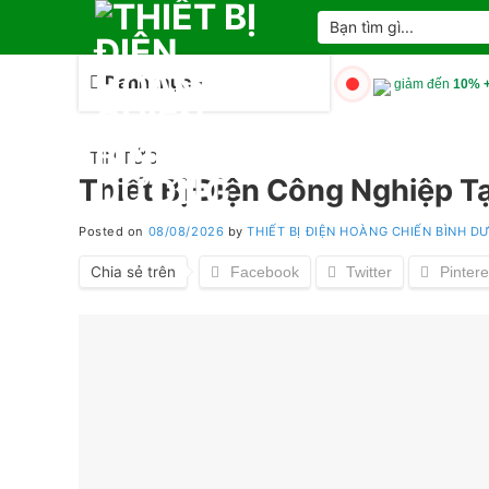
Skip
Tìm
kiếm:
to
content
Danh mục
giảm đến
10% +
TIN TỨC
Thiết Bị Điện Công Nghiệp T
Posted on
08/08/2026
by
THIẾT BỊ ĐIỆN HOÀNG CHIẾN BÌNH 
Chia sẻ trên