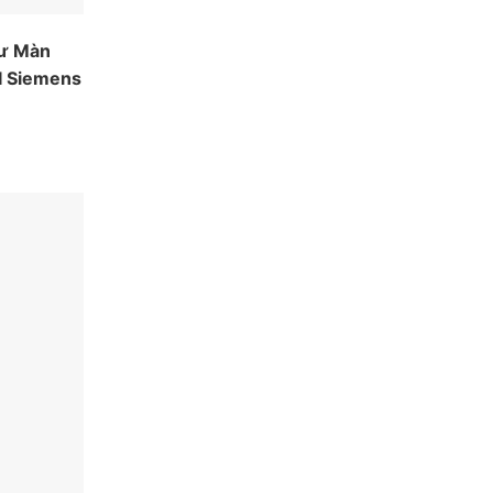
ư
Màn
I
Siemens