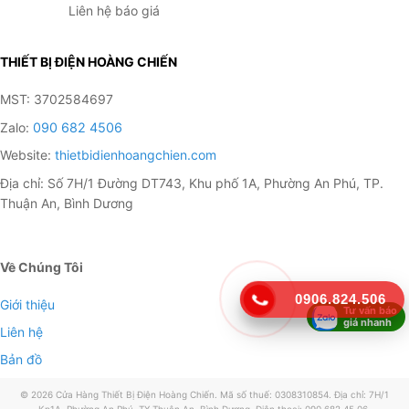
Liên hệ báo giá
THIẾT BỊ ĐIỆN HOÀNG CHIẾN
MST: 3702584697
Zalo:
090 682 4506
Website:
thietbidienhoangchien.com
Địa chỉ: Số 7H/1 Đường DT743, Khu phố 1A, Phường An Phú, TP.
Thuận An, Bình Dương
Về Chúng Tôi
0906.824.506
Giới thiệu
Tư vấn báo
giá nhanh
Liên hệ
Bản đồ
© 2026 Cửa Hàng Thiết Bị Điện Hoàng Chiến. Mã số thuế: 0308310854. Địa chỉ: 7H/1
Kp1A, Phường An Phú, TX Thuận An, Bình Dương. Điện thoại: 090 682 45 06.