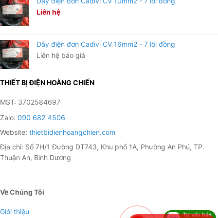
Dây điện đơn Cadivi CV 10mm2 - 7 lõi đồng
Cáp điều khiển, cáp chống thấm.
Liên hệ
Cáp chống cháy, cáp chậm cháy.
Ống luồn và phụ kiện ống luồn.
Dây điện đơn Cadivi CV 16mm2 - 7 lõi đồng
Liên hệ báo giá
Các sản phẩm xuất khẩu…
Bên cạnh đó, Cadivi phân phối ra thị trường gồm có
THIẾT BỊ ĐIỆN HOÀNG CHIẾN
một số loại dây điện Cadivi tiêu biểu như sau:
MST: 3702584697
– Cáp điện lực ruột đồng, cách điện PVC, vỏ PVC: CVV
Zalo:
090 682 4506
2, 3, 4 ruột
Website:
thietbidienhoangchien.com
– Cáp điện lực ruột đồng, cách điện PVC, vỏ PVC: CVV
Địa chỉ: Số 7H/1 Đường DT743, Khu phố 1A, Phường An Phú, TP.
(3+1) ruột
Thuận An, Bình Dương
– Cáp điện lực ruột đồng, cách điện PXLE, vỏ PVC:CXV
1, 2, 3, 4 ruột
Về Chúng Tôi
Giới thiệu
– Cáp điện lực ruột đồng, cách điện PXLE, vỏ PVC:CXV
Tư vấn báo