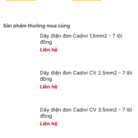
(E)
Dây điện cadivi có mấy loại?
Sản phẩm thường mua cùng
Dây điện đơn Cadivi 1.5mm2 - 7 lõi
đồng
Liên hệ
Dây điện đơn Cadivi CV 2.5mm2 - 7 lõi
đồng
Liên hệ
Dây điện đơn Cadivi CV 3.5mm2 - 7 lõi
đồng
Liên hệ
các loại day điện Cadivi (Thiết bị điện Hoàng Chiến)