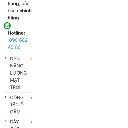
hãng
, bảo
hành
chính
hãng
Hotline:
090 682
45 06
ĐÈN
NĂNG
LƯỢNG
MẶT
TRỜI
CÔNG
TẮC Ổ
CẮM
DÂY