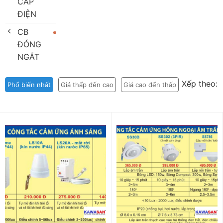
CÁP
ĐIỆN
CB
ĐÓNG
NGẮT
Xếp theo:
Phổ biến nhất
Giá thấp đến cao
Giá cao đến thấp