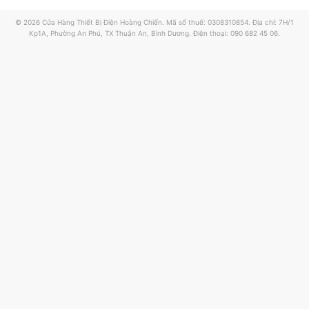
© 2026 Cửa Hàng Thiết Bị Điện Hoàng Chiến. Mã số thuế: 0308310854. Địa chỉ: 7H/1
Kp1A, Phường An Phú, TX Thuận An, Bình Dương. Điện thoại: 090 682 45 06.