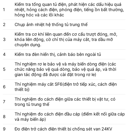
Kiểm tra tổng quan tủ điện, phát hiện các dấu hiệu quá
1
nhiệt, hỏng cách điện, phóng điện, tiếng ồn bất thường,
hỏng hóc và các lỗi khác
2
Chụp ảnh nhiệt hệ thống tủ trung thế
Kiểm tra cơ khí liên quan đến cơ cấu trượt đóng, mở,
3
khóa liên động, cờ chỉ thị của máy cắt, tra dầu mỡ
chuyên dụng.
4
Kiểm tra đèn hiển thị, cảnh báo bên ngoài tủ
Thí nghiệm rơ le bảo vệ và máy biến dòng điện (các
5
chức năng bảo vệ quá dòng, bảo vệ quá áp, và thời
gian tác động đã được cài đặt trong rơ le)
Thí nghiệm máy cắt SF6(điện trở tiếp xúc, cách điện
6
thiết bị)
Thí nghiệm đo cách điện giữa các thiết bị vật tư, có
7
trong tủ trung thế
Thí nghiệm đo cách điện đầu cáp (điểm kết nối giữa cáp
8
và máy biến áp)
9
Đo điện trở cách điện thiết bị chống sét van 24KV