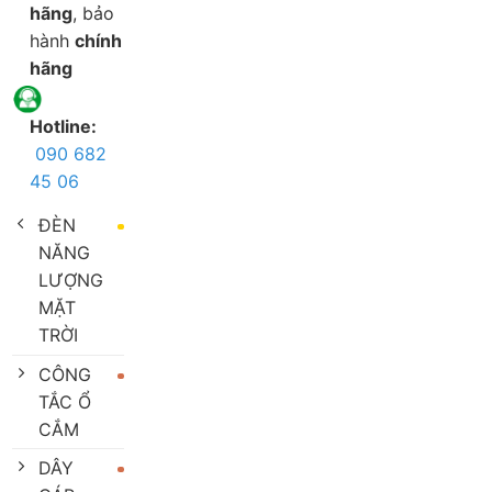
hãng
, bảo
hành
chính
hãng
Hotline:
090 682
45 06
ĐÈN
NĂNG
LƯỢNG
MẶT
TRỜI
CÔNG
TẮC Ổ
CẮM
DÂY