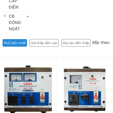
CÁP
ĐIỆN
CB
ĐÓNG
NGẮT
Xếp theo:
Phổ biến nhất
Giá thấp đến cao
Giá cao đến thấp