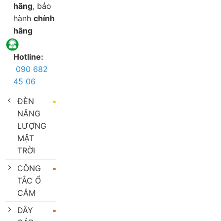
hãng
, bảo
hành
chính
hãng
Hotline:
090 682
45 06
ĐÈN
NĂNG
LƯỢNG
MẶT
TRỜI
CÔNG
TẮC Ổ
CẮM
DÂY