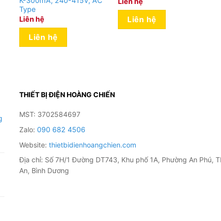
K-300mA, 240-415V, AC
Liên hệ
Type
Liên hệ
Liên hệ
Liên hệ
THIẾT BỊ ĐIỆN HOÀNG CHIẾN
MST: 3702584697
g
Zalo:
090 682 4506
Website:
thietbidienhoangchien.com
Địa chỉ: Số 7H/1 Đường DT743, Khu phố 1A, Phường An Phú, T
An, Bình Dương