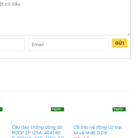
GỬI
Cầu dao chống dòng dò
CB bảo vệ động cơ loại
RCCP 2P (25A-40A) ilD
từ và nhiệt GZ1E