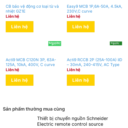
CB bảo vệ động cơ loại từ và
Easy9 MCB 1P,6A-50A, 4.5kA,
nhiệt GZ1E
230V,C curve
Liên hệ
Liên hệ
Liên hệ
Liên hệ
Acti9 MCB C120N 3P, 63A-
Acti9 RCCB 2P (25A-100A) ilD
125A, 10kA, 400V, C curve
– 30mA, 240-415V, AC Type
Liên hệ
Liên hệ
Liên hệ
Liên hệ
Sản phẩm thường mua cùng
Thiết bị chuyển nguồn Schneider
Electric remote control source