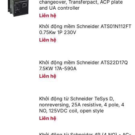
changeover, Transferpact, ACP plate
Package 1
and UA controller
12.7 cm
Height
Liên hệ
Package 1
16 cm
Khởi động mềm Schneider ATS01N112FT
width
0.75Kw 1P 230V
Package 1
Liên hệ
27.5 cm
Length
Contractual warranty
Khởi động mềm Schneider ATS22D17Q
Warranty
18 months
7.5KW 17A-590A
Liên hệ
Thiết
Bị Điện Hoàng Chiến Bình Dương
là đơn vị
phân phối thiết bị điện tự động hóa Schneider tại
Bình Dương với dịch vụ hậu mãi tốt
Khởi động từ Schneider TeSys D,
Giá cạnh tranh nhất trong khu vực.
nonreversing, 25A resistive, 4 pole, 4
NO, 125VDC coil, open style
Giao hàng nhanh chóng.
Liên hệ
Nhận báo giá tốt nhất.
Khởi động từ Schneider 4P (4 NO) - AC-