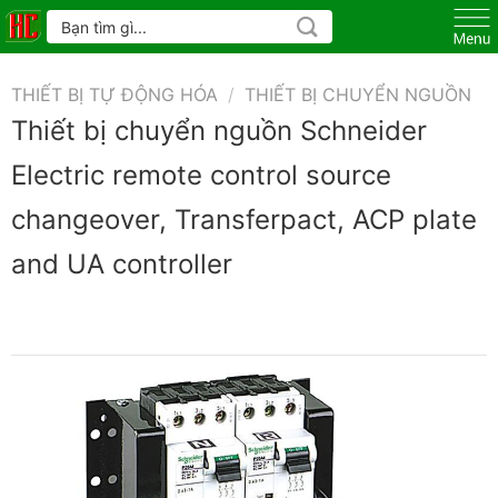
Skip
Tìm
kiếm:
to
content
THIẾT BỊ TỰ ĐỘNG HÓA
/
THIẾT BỊ CHUYỂN NGUỒN
Thiết bị chuyển nguồn Schneider
Electric remote control source
changeover, Transferpact, ACP plate
and UA controller