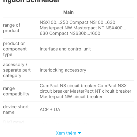
Main
NSX100…250 Compact NS100…630
range of
Masterpact NW Masterpact NT NSX400…
product
630 Compact NS630b…1600
product or
component
Interface and control unit
type
accessory /
separate part
Interlocking accessory
category
ComPact NS circuit breaker ComPact NSX
range
circuit breaker MasterPact NT circuit breaker
compatibility
Masterpact NW circuit breaker
device short
ACP + UA
name
[Us] rated
220…240 V AC at 50/60 Hz
supply voltage
Xem thêm