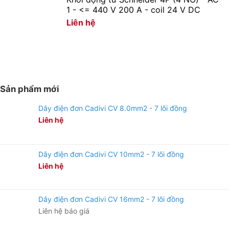
1 - <= 440 V 200 A - coil 24 V DC
Hàng luôn có sẵn tại trong kho liên hệ ngay số
Liên hệ
Hotline:
090 682 4506
tư vấn báo giá chi tiết
từng loại sản phẩm và công xuất
Sản phẩm mới
Dây điện đơn Cadivi CV 8.0mm2 - 7 lõi đồng
Liên hệ
Dây điện đơn Cadivi CV 10mm2 - 7 lõi đồng
Liên hệ
Dây điện đơn Cadivi CV 16mm2 - 7 lõi đồng
Liên hệ báo giá