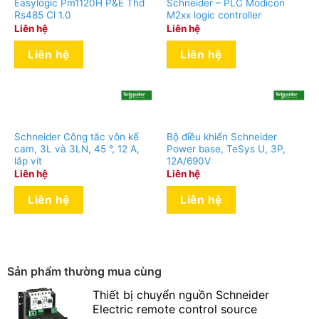
Easylogic Pm1120H P&E Thd
Schneider – PLC Modicon
Rs485 Cl 1.0
M2xx logic controller
product
Compact NS630b…1600 Compact NSX100…
Liên hệ
Liên hệ
compatibility
250 Compact NSX400…630
Liên hệ
Liên hệ
Environment
standards
IEC 947-5-1
IP20 connectors: conforming to EN 60529
IP degree of
IP40 front: conforming to EN 60529 IP30
protection
side: conforming to EN 60529
Schneider Công tắc vôn kế
Bộ điều khiển Schneider
cam, 3L và 3LN, 45 °, 12 A,
Power base, TeSys U, 3P,
IK degree of
Front: IK07 conforming to EN 50102
lắp vít
12A/690V
protection
Liên hệ
Liên hệ
Packing Units
Liên hệ
Liên hệ
Unit Type of
PCE
Package 1
Number of
Units in
1
Sản phẩm thường mua cùng
Package 1
Thiết bị chuyển nguồn Schneider
Package 1
4.019 kg
Electric remote control source
Weight