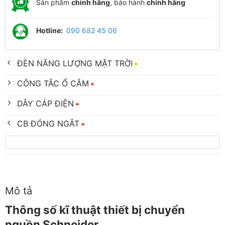
Sản phẩm
chính hãng
, bảo hành
chính hãng
Hotline:
090 682 45 06
ĐÈN NĂNG LƯỢNG MẶT TRỜI
CÔNG TẮC Ổ CẮM
DÂY CÁP ĐIỆN
CB ĐÓNG NGẮT
Mô tả
Thông số kĩ thuật thiết bị chuyển
nguồn Schneider