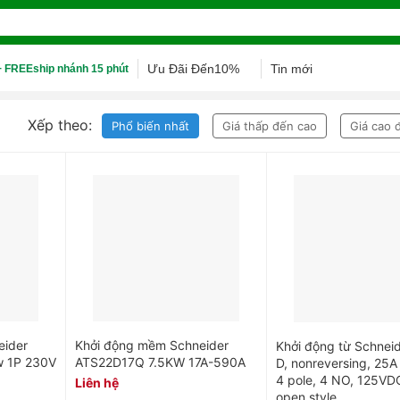
Ưu Đãi Đến10%
Tin mới
 FREEship nhánh 15 phút
Xếp theo:
Phổ biến nhất
Giá thấp đến cao
Giá cao 
eider
Khởi động mềm Schneider
Khởi động từ Schnei
w 1P 230V
ATS22D17Q 7.5KW 17A-590A
D, nonreversing, 25A 
4 pole, 4 NO, 125VDC
Liên hệ
open style