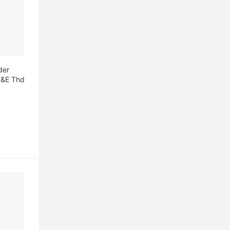
der
P&E Thd