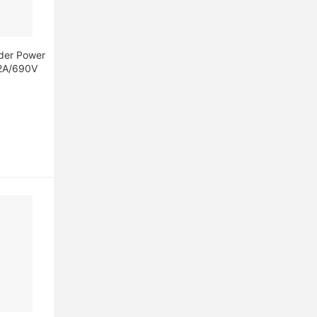
ider Power
12A/690V