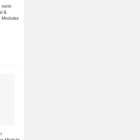
g minh
al &
O Modules
n
log Module