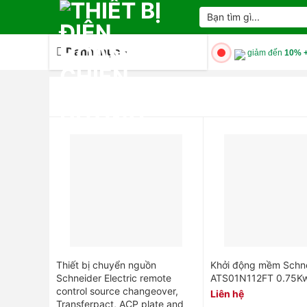
Skip
Tìm
kiếm:
to
content
Danh mục
giảm đến
10% +
Thiết bị chuyển nguồn
Khởi động mềm Schn
Schneider Electric remote
ATS01N112FT 0.75K
control source changeover,
Liên hệ
Transferpact, ACP plate and