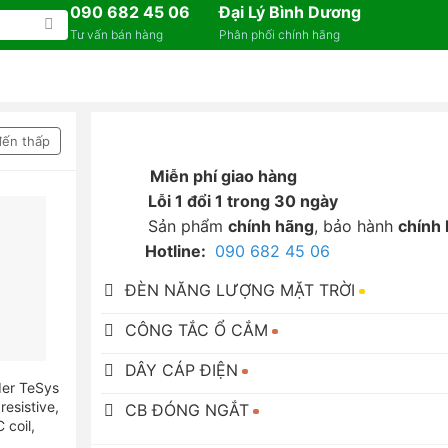
090 682 45 06
Đại Lý Bình Dương
Tư vấn bán hàng
Phân phối chính hãng
đến thấp
Miễn phí giao hàng
Lỗi 1 đổi 1 trong 30 ngày
Sản phẩm
chính hãng
, bảo hành
chính
Hotline:
090 682 45 06
ĐÈN NĂNG LƯỢNG MẶT TRỜI
CÔNG TẮC Ổ CẮM
DÂY CÁP ĐIỆN
der TeSys
resistive,
CB ĐÓNG NGẮT
 coil,