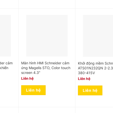
der cảm
Màn hình HMI Schneider cảm
Khởi động mềm Schn
khiển
ứng Magelis STO, Color touch
ATS01N232QN 2-2.3
screen 4.3″
380-415V
Liên hệ
Liên hệ
Liên hệ
Liên hệ