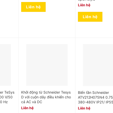
Liên hệ
Liên hệ
Liên hệ
der TeSys
Khởi động từ Schneider Tesys
Biến tần Schneider
400 V/50
D với cuộn dây điều khiển cho
ATV212H075N4 0.7
60 Hz
cả AC và DC
380-480V IP21/ IP5
Liên hệ
Liên hệ