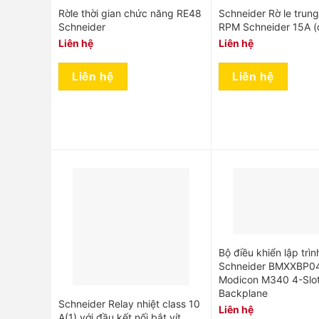
Rờle thời gian chức năng RE48
Schneider Rờ le trung
Schneider
RPM Schneider 15A (
Liên hệ
Liên hệ
Liên hệ
Liên hệ
Bộ điều khiển lập trì
Schneider BMXXBP0
Modicon M340 4-Slo
Backplane
Schneider Relay nhiệt class 10
Liên hệ
A(1) với đầu kết nối bắt vít