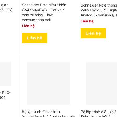
 gian
Schneider Rơle điều khiển
Schneider Rơle thôn
có LED)
CA4KN40FW3 – TeSys K
Zelio Logic SR3 Digit
control relay – low
Analog Expansion I/
consumption coil
Liên hệ
Liên hệ
Liên hệ
Liên hệ
nh PLC-
400
t
Bộ lập trình điều khiển
Bộ lập trình điều khiể
Schneider – I/O Analog Module
Schneider – I/O Ana