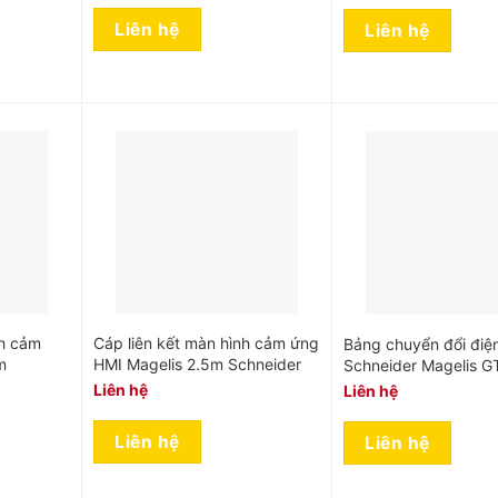
Liên hệ
Liên hệ
nh cảm
Cáp liên kết màn hình cảm ứng
Bảng chuyển đổi điệ
m
HMI Magelis 2.5m Schneider
Schneider Magelis G
Liên hệ
Liên hệ
Liên hệ
Liên hệ