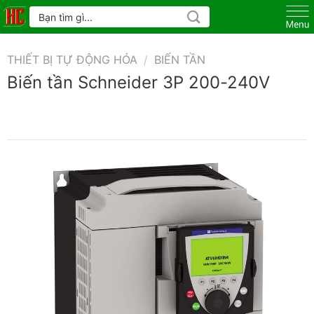
Skip
Tìm
kiếm:
to
content
THIẾT BỊ TỰ ĐỘNG HÓA
/
BIẾN TẦN
Biến tần Schneider 3P 200-240V