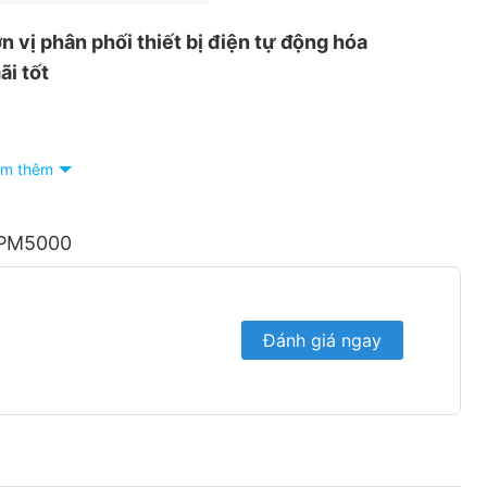
n vị phân phối thiết bị điện tự động hóa
ãi tốt
m thêm
á PM5000
 số Hotline:
090 682 4506
tư vấn báo giá chi tiết
Đánh giá ngay