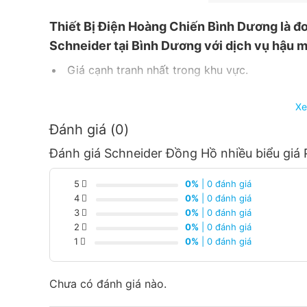
Thiết
Bị Điện Hoàng Chiến Bình Dương
là đơ
Schneider tại Bình Dương với dịch vụ hậu m
Giá cạnh tranh nhất trong khu vực.
Giao hàng nhanh chóng.
Xe
Đánh giá (0)
Nhận báo giá tốt nhất.
Đánh giá Schneider Đồng Hồ nhiều biểu gi
Hàng luôn có sẵn tại trong kho liên hệ ngay
từng loại sản phẩm và công xuất
5
0%
| 0 đánh giá
4
0%
| 0 đánh giá
3
0%
| 0 đánh giá
2
0%
| 0 đánh giá
1
0%
| 0 đánh giá
Chưa có đánh giá nào.