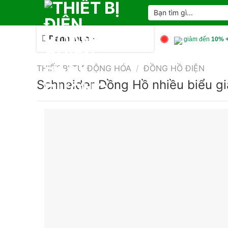
Skip
Tìm
kiếm:
to
content
Danh mục
giảm đến
10% +
THIẾT BỊ TỰ ĐỘNG HÓA
/
ĐỒNG HỒ ĐIỆN
Schneider Đồng Hồ nhiều biểu 