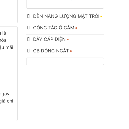
ĐÈN NĂNG LƯỢNG MẶT TRỜI
CÔNG TẮC Ổ CẮM
g
là
DÂY CÁP ĐIỆN
 hóa
ậu mãi
CB ĐÓNG NGẮT
 ngay
iá chi