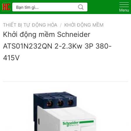
Skip
Tìm
kiếm:
to
content
THIẾT BỊ TỰ ĐỘNG HÓA
/
KHỞI ĐỘNG MỀM
Khởi động mềm Schneider
ATS01N232QN 2-2.3Kw 3P 380-
415V