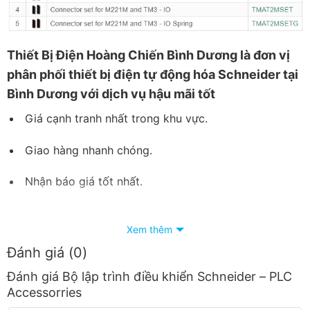
Thiết
Bị Điện Hoàng Chiến Bình Dương
là đơn vị
phân phối thiết bị điện tự động hóa Schneider tại
Bình Dương với dịch vụ hậu mãi tốt
Giá cạnh tranh nhất trong khu vực.
Giao hàng nhanh chóng.
Nhận báo giá tốt nhất.
Hàng luôn có sẵn tại trong kho liên hệ ngay số
Xem thêm
Hotline:
090 682 4506
tư vấn báo giá chi tiết
Đánh giá (0)
từng loại sản phẩm và công xuất
Đánh giá Bộ lập trình điều khiển Schneider – PLC
Accessorries