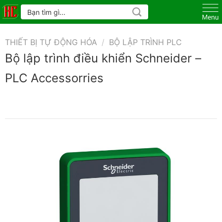
Skip
Tìm
kiếm:
to
content
THIẾT BỊ TỰ ĐỘNG HÓA
/
BỘ LẬP TRÌNH PLC
Bộ lập trình điều khiển Schneider –
PLC Accessorries