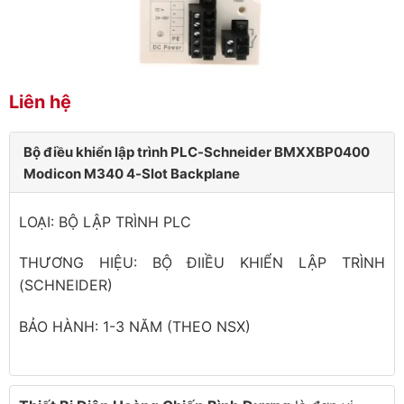
Liên hệ
Bộ điều khiển lập trình PLC-Schneider BMXXBP0400
Modicon M340 4-Slot Backplane
LOẠI: BỘ LẬP TRÌNH PLC
THƯƠNG HIỆU: BỘ ĐIIỀU KHIỂN LẬP TRÌNH
(SCHNEIDER)
BẢO HÀNH: 1-3 NĂM (THEO NSX)