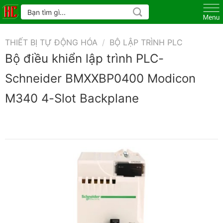
Skip
Tìm
kiếm:
to
content
THIẾT BỊ TỰ ĐỘNG HÓA
/
BỘ LẬP TRÌNH PLC
Bộ điều khiển lập trình PLC-
Schneider BMXXBP0400 Modicon
M340 4-Slot Backplane