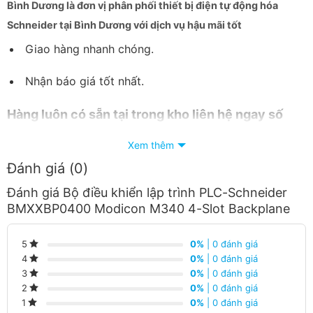
Bình Dương
là đơn vị phân phối thiết bị điện tự động hóa
Schneider tại Bình Dương với dịch vụ hậu mãi tốt
Giao hàng nhanh chóng.
Nhận báo giá tốt nhất.
Hàng luôn có sẵn tại trong kho liên hệ ngay số
Hotline:
090 682 4506
tư vấn báo giá chi tiết
Xem thêm
từng loại sản phẩm và công xuất
Đánh giá (0)
Đánh giá Bộ điều khiển lập trình PLC-Schneider
BMXXBP0400 Modicon M340 4-Slot Backplane
0%
| 0 đánh giá
5
0%
| 0 đánh giá
4
0%
| 0 đánh giá
3
0%
| 0 đánh giá
2
0%
| 0 đánh giá
1