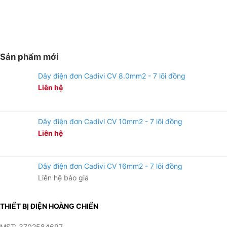
30 kVAR at
22
400 V/50 Hz,
LC1DPKU7
coil 240 V AC
50/60 Hz
TeSys Deca,
Sản phẩm mới
30 kVAR at
23
400 V/50 Hz,
LC1DPKV7
Dây điện đơn Cadivi CV 8.0mm2 - 7 lõi đồng
coil 400 V AC
Liên hệ
50/60 Hz
TeSys Deca,
40 kVAR at
Dây điện đơn Cadivi CV 10mm2 - 7 lõi đồng
24
400 V/50 Hz,
LC1DTKF7
Liên hệ
coil 110 V AC
50/60 Hz
TeSys Deca,
Dây điện đơn Cadivi CV 16mm2 - 7 lõi đồng
40 kVAR at
25
400 V/50 Hz,
LC1DTKM7
Liên hệ báo giá
coil 220 V AC
50/60 Hz
THIẾT BỊ ĐIỆN HOÀNG CHIẾN
TeSys Deca,
40 kVAR at
MST: 3702584697