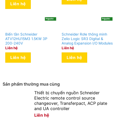
coil 110 V AC
Liên hệ
50/60 Hz
TeSys Deca,
25 kVAR at
14
400 V/50 Hz,
LC1DMKG7
coil 120 V AC
50/60 Hz
Biến tần Schneider
Schneider Rơle thông minh
ATV12HU15M3 1.5KW 3P
Zelio Logic SR3 Digital &
TeSys Deca,
200-240V
Analog Expansion I/O Modules
25 kVAR at
Liên hệ
Liên hệ
15
400 V/50 Hz,
LC1DMKM7
coil 220 V AC
Liên hệ
Liên hệ
50/60 Hz
TeSys Deca,
25 kVAR at
16
400 V/50 Hz,
LC1DMKP7
Sản phẩm thường mua cùng
coil 230 V AC
50/60 Hz
Thiết bị chuyển nguồn Schneider
TeSys Deca,
Electric remote control source
25 kVAR at
changeover, Transferpact, ACP plate
17
400 V/50 Hz,
LC1DMKU7
and UA controller
coil 240 V AC
Liên hệ
50/60 Hz