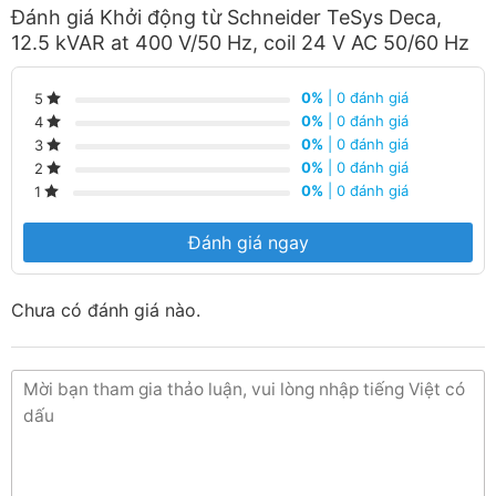
TeSys Deca,
Đánh giá Khởi động từ Schneider TeSys Deca,
12.5 kVAR at
12.5 kVAR at 400 V/50 Hz, coil 24 V AC 50/60 Hz
5
400 V/50 Hz,
LC1DFKU7
coil 240 V AC
50/60 Hz
0%
| 0 đánh giá
5
0%
| 0 đánh giá
4
TeSys Deca,
12.5 kVAR at
0%
| 0 đánh giá
3
6
400 V/50 Hz,
LC1DFKV7
0%
| 0 đánh giá
2
coil 400 V AC
0%
| 0 đánh giá
1
50/60 Hz
TeSys Deca,
Đánh giá ngay
16.7 kVAR at
7
400 V/50 Hz,
LC1DGKF7
coil 110 V AC
Chưa có đánh giá nào.
50/60 Hz
TeSys Deca,
16.7 kVAR at
8
400 V/50 Hz,
LC1DGKM7
coil 220 V AC
50/60 Hz
TeSys Deca,
16.7 kVAR at