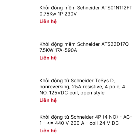
Khởi động mềm Schneider ATS01N112FT
TeSys Deca,
0.75Kw 1P 230V
25 kVAR at
18
400 V/50 Hz,
LC1DMKV7
Liên hệ
coil 400 V AC
50/60 Hz
TeSys Deca,
Khởi động mềm Schneider ATS22D17Q
30 kVAR at
7.5KW 17A-590A
19
400 V/50 Hz,
LC1DPKF7
coil 110 V AC
Liên hệ
50/60 Hz
TeSys Deca,
30 kVAR at
Khởi động từ Schneider TeSys D,
20
400 V/50 Hz,
LC1DPKM7
nonreversing, 25A resistive, 4 pole, 4
coil 220 V AC
NO, 125VDC coil, open style
50/60 Hz
Liên hệ
TeSys Deca,
30 kVAR at
21
400 V/50 Hz,
LC1DPKP7
Khởi động từ Schneider 4P (4 NO) - AC-
coil 230 V AC
1 - <= 440 V 200 A - coil 24 V DC
50/60 Hz
Liên hệ
TeSys Deca,