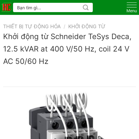
Skip
Tìm
kiếm:
to
content
THIẾT BỊ TỰ ĐỘNG HÓA
/
KHỞI ĐỘNG TỪ
Khởi động từ Schneider TeSys Deca,
12.5 kVAR at 400 V/50 Hz, coil 24 V
AC 50/60 Hz