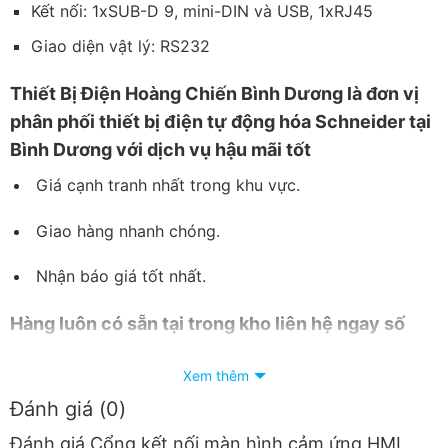
Kết nối: 1xSUB-D 9, mini-DIN và USB, 1xRJ45
Giao diện vật lý: RS232
Thiết
Bị Điện Hoàng Chiến Bình Dương
là đơn vị
phân phối thiết bị điện tự động hóa Schneider tại
Bình Dương với dịch vụ hậu mãi tốt
Giá cạnh tranh nhất trong khu vực.
Giao hàng nhanh chóng.
Nhận báo giá tốt nhất.
Hàng luôn có sẵn tại trong kho liên hệ ngay số
Hotline:
090 682 4506
tư vấn báo giá chi tiết
Xem thêm
từng loại sản phẩm và công xuất
Đánh giá (0)
Đánh giá Cổng kết nối màn hình cảm ứng HMI