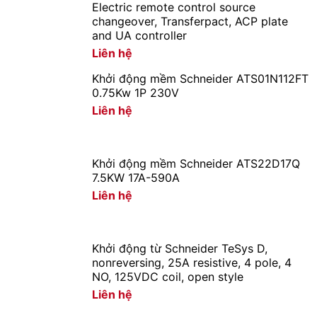
Electric remote control source
changeover, Transferpact, ACP plate
and UA controller
Liên hệ
Khởi động mềm Schneider ATS01N112FT
0.75Kw 1P 230V
Liên hệ
Khởi động mềm Schneider ATS22D17Q
Ổn định điện áp đầu ra với thời gian đáp ứng
7.5KW 17A-590A
nhanh chóng 2 – 5 giây
Liên hệ
Trong trường hợp điện áp đầu vào thay đổi tăng lên
hoặc giảm xuống thì máy cần 2 đến 5 giây để ổn định
điện áp đầu ra.
Khởi động từ Schneider TeSys D,
nonreversing, 25A resistive, 4 pole, 4
NO, 125VDC coil, open style
Liên hệ