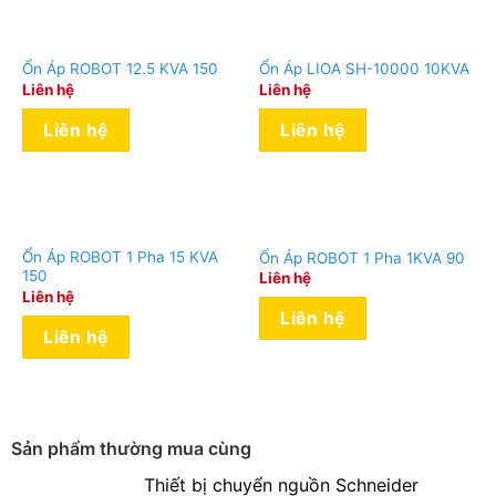
Ổn Áp ROBOT 12.5 KVA 150
Ổn Áp LIOA SH-10000 10KVA
Liên hệ
Liên hệ
Liên hệ
Liên hệ
Đảm bảo điện áp liên tục nhờ động cơ Servo
(biến áp kết hợp chổi than) tự động
Ổn Áp ROBOT 1 Pha 15 KVA
Ổn Áp ROBOT 1 Pha 1KVA 90
150
Liên hệ
Ổn áp được trang bị động cơ Servo giúp tự động điều
Liên hệ
Liên hệ
chỉnh vị trí chổi than cho phù hợp sau khi nhận biết điện
Liên hệ
áp đầu vào giúp điện áp ra liên tục, đảm bảo các thiết
bị sử dụng luôn được cung cấp nguồn điện.
Sản phẩm thường mua cùng
Thiết bị chuyển nguồn Schneider