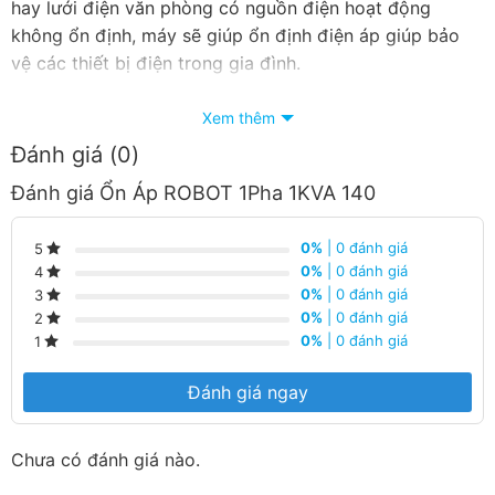
hay lưới điện văn phòng có nguồn điện hoạt động
không ổn định, máy sẽ giúp ổn định điện áp giúp bảo
vệ các thiết bị điện trong gia đình.
Xem thêm
Đánh giá (0)
Công suất máy 1KVA, đáp ứng nguồn điện
Đánh giá Ổn Áp ROBOT 1Pha 1KVA 140
ổn định cho gia đình
Ổn áp ROBOT có công suất 1KVA thích hợp với gia đình
0%
| 0 đánh giá
5
có nhiều thiết bị điện tử với tổng công suất 540 W.
0%
| 0 đánh giá
4
0%
| 0 đánh giá
3
Ví dụ: Ổn áp ROBOT 1 Pha này có thể cung cấp nguồn
0%
| 0 đánh giá
2
0%
| 0 đánh giá
1
điện ổn định cho máy tính xách tay 110 W, 1 máy in
Laser 250 W, 1 quạt treo tường 55 W,… Tổng công suất
Đánh giá ngay
của các thiết bị điện sử dụng là 415 W, nhỏ hơn mức
giới hạn mà máy ổn áp này cung cấp.
Chưa có đánh giá nào.