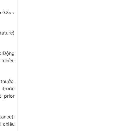
 0.8s ÷
ature)
): Động
 chiều
thước,
 trước
 prior
tance):
 chiều