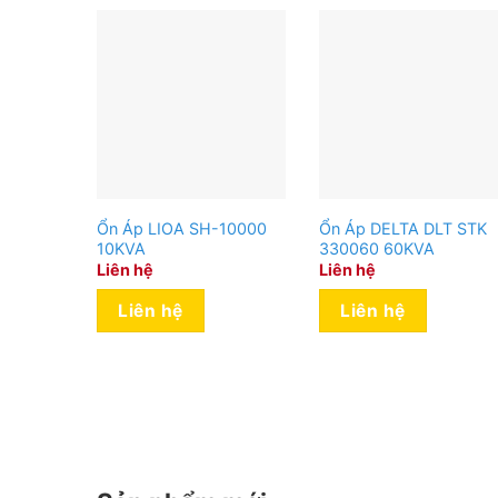
Ổn áp LiOA luôn đảm bảo mức điện đầu ra phù hợp
thọ cho thiết bị. Nhiều chức năng là vậy nhưng ổ
Ổn Áp LIOA SH-10000
Ổn Áp DELTA DLT STK
10KVA
330060 60KVA
Liên hệ
Liên hệ
Liên hệ
Liên hệ
Thiết kế mạnh mẽ và thông minh