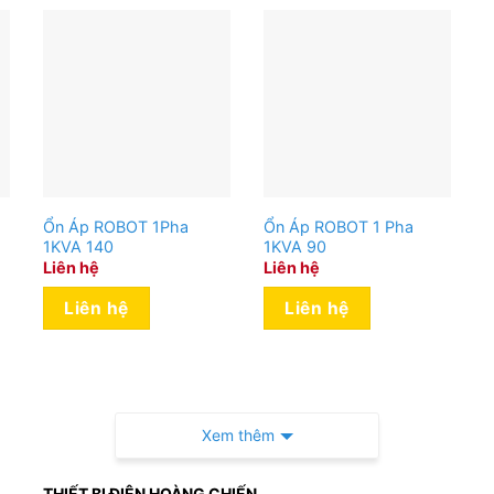
 với các thiết bị điện, bảo vệ máy và nâng cao tuổi
n áp LiOA lại không hề hao tốn nhiều điện năng.
Ổn Áp ROBOT 1Pha
Ổn Áp ROBOT 1 Pha
1KVA 140
1KVA 90
Liên hệ
Liên hệ
Liên hệ
Liên hệ
Xem thêm
THIẾT BỊ ĐIỆN HOÀNG CHIẾN