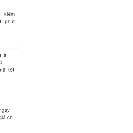
): Kiểm
1 phút
g
là
0
mãi tốt
 ngay
iá chi