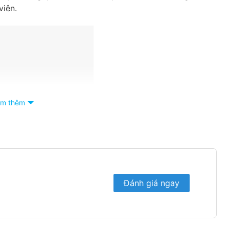
viên.
m thêm
Đánh giá ngay
n với bánh xe có khóa bên
n dễ dàng di chuyển