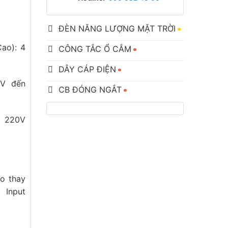
ĐÈN NĂNG LƯỢNG MẶT TRỜI
ao): 4
CÔNG TẮC Ổ CẮM
DÂY CÁP ĐIỆN
0V đến
CB ĐÓNG NGẮT
– 220V
ào thay
 Input