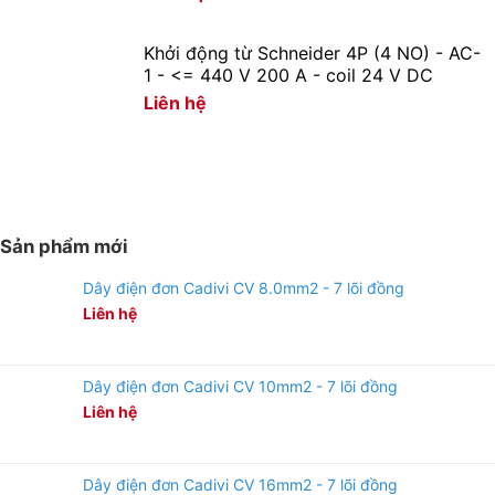
Khởi động từ Schneider 4P (4 NO) - AC-
1 - <= 440 V 200 A - coil 24 V DC
Liên hệ
Sản phẩm mới
Dây điện đơn Cadivi CV 8.0mm2 - 7 lõi đồng
Cung cấp điện áp liên tục nhờ động cơ
Liên hệ
Servo (biến áp kết hợp chổi than) tự động
Động cơ Servo sẽ điều chỉnh tự động vị trí của chổi
Dây điện đơn Cadivi CV 10mm2 - 7 lõi đồng
than sau khi nhận biết được điện áp đầu vào nhanh
Liên hệ
chóng, nhằm cung cấp điện áp đầu ra một cách liên tục
cho các thiết bị điện sử dụng mà không bị ảnh hưởng
bởi nguồn điện ngắt quãng.
Dây điện đơn Cadivi CV 16mm2 - 7 lõi đồng