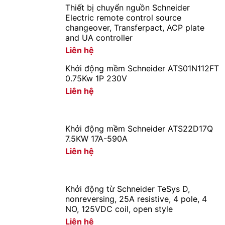
Thiết bị chuyển nguồn Schneider
Electric remote control source
changeover, Transferpact, ACP plate
and UA controller
Liên hệ
Khởi động mềm Schneider ATS01N112FT
0.75Kw 1P 230V
Liên hệ
Xử lý và ổn định điện áp với thời gian đáp
ứng 2 – 5 giây
Khởi động mềm Schneider ATS22D17Q
7.5KW 17A-590A
Trường hợp điện áp giảm hoặc tăng lên đột ngột thì
Liên hệ
máy ổn áp Robot 1 Pha GR05K140 lúc này sẽ xử lý và
ổn định điện áp đầu ra phù hợp trong vòng 2 – 5 giây,
giúp thiết bị điện được hoạt động ổn định mà không bị
Khởi động từ Schneider TeSys D,
ảnh hưởng bởi sự thay đổi của nguồn điện.
nonreversing, 25A resistive, 4 pole, 4
NO, 125VDC coil, open style
Liên hệ