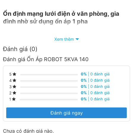
Ổn định mạng lưới điện ở văn phòng, gia
đình nhờ sử dụng ổn áp 1 pha
Chiếc máy ổn áp 1 pha này chắc chắn sẽ phù hợp cho
những hộ gia đình, văn phòng đang gặp phải tình trạng
Xem thêm
mạng lưới điện hoạt động không ổn định khi xuất hiện
Đánh giá (0)
thường xuyên việc điện áp giảm xuống quá thấp hoặc
Đánh giá Ổn Áp ROBOT 5KVA 140
tăng lên quá cao, tránh làm ảnh hưởng đến sự hoạt
động của các thiết bị điện tử đang dùng.
0%
| 0 đánh giá
5
0%
| 0 đánh giá
4
0%
| 0 đánh giá
3
0%
| 0 đánh giá
2
0%
| 0 đánh giá
1
Đánh giá ngay
Chưa có đánh giá nào.