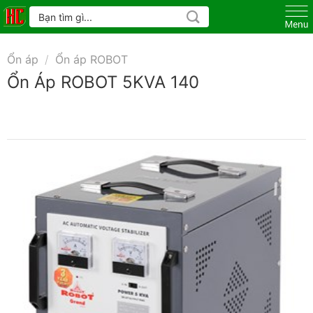
Skip
Tìm
kiếm:
to
content
Ổn áp
/
Ổn áp ROBOT
Ổn Áp ROBOT 5KVA 140