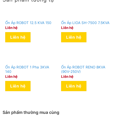
Ổn Áp ROBOT 12.5 KVA 150
Ổn Áp LIOA SH-7500 7.5KVA
Liên hệ
Liên hệ
Liên hệ
Liên hệ
Ổn Áp ROBOT 1 Pha 3KVA
Ổn Áp ROBOT RENO 8KVA
140
(90V-250V)
Dải điện áp đầu vào rộng, đáp ứng cho
Liên hệ
Liên hệ
những nơi có điện áp yếu từ 140V hoặc
Liên hệ
Liên hệ
điện áp quá cao dưới 250V
Sản phẩm thường mua cùng