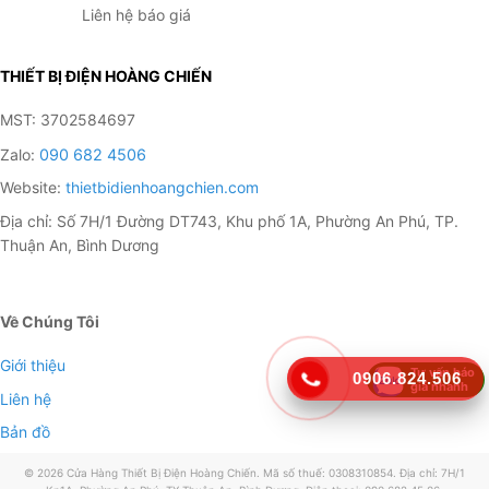
Liên hệ báo giá
THIẾT BỊ ĐIỆN HOÀNG CHIẾN
MST: 3702584697
Zalo:
090 682 4506
Website:
thietbidienhoangchien.com
Địa chỉ: Số 7H/1 Đường DT743, Khu phố 1A, Phường An Phú, TP.
Thuận An, Bình Dương
Về Chúng Tôi
Duy trì độ bền máy, an toàn cho người dùng
Giới thiệu
Tư vấn báo
nhờ công tắc tự động MCB
0906.824.506
giá nhanh
Liên hệ
Nhờ trang bị công tắc tự động, chiếc ổn áp này có khả
Bản đồ
năng tự ngắt nguồn điện nếu như máy trong tình trạng
hoạt động quá tải, giúp duy trì độ bền cho máy cũng
© 2026 Cửa Hàng Thiết Bị Điện Hoàng Chiến. Mã số thuế: 0308310854. Địa chỉ: 7H/1