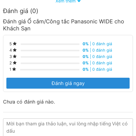
Xem thêm
Đánh giá (0)
Đánh giá Ổ cắm/Công tắc Panasonic WIDE cho
Khách Sạn
0%
| 0 đánh giá
5
Thiết Bị Điện Hoàng Chiến Bình Dương là đơn vị phân
0%
| 0 đánh giá
4
phối công tắc điện ổ cắm điện Panasonic tại Bình
0%
| 0 đánh giá
3
0%
| 0 đánh giá
2
Dương với dịch vụ hậu mãi tốt
0%
| 0 đánh giá
1
Giá cạnh tranh nhất trong khu vực.
Đánh giá ngay
Giao hàng nhanh chóng.
Nhận báo giá các loại dây cáp với giá tốt.
Chưa có đánh giá nào.
Hàng luôn có sẵn tại trong kho liên hệ ngay số
Hotline: 090 682 4506 tư vấn báo giá chi tiết từng loại
dây cáp điện với giá tốt nhất