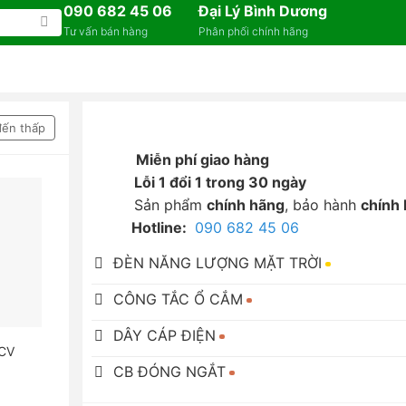
090 682 45 06
Đại Lý Bình Dương
Tư vấn bán hàng
Phân phối chính hãng
đến thấp
Miễn phí giao hàng
Lỗi 1 đổi 1 trong 30 ngày
Sản phẩm
chính hãng
, bảo hành
chính
Hotline:
090 682 45 06
ĐÈN NĂNG LƯỢNG MẶT TRỜI
CÔNG TẮC Ổ CẮM
DÂY CÁP ĐIỆN
 CV
CB ĐÓNG NGẮT