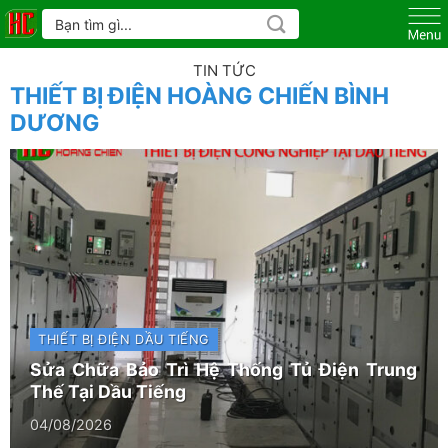
Skip
Tìm
kiếm:
to
content
TIN TỨC
THIẾT BỊ ĐIỆN HOÀNG CHIẾN BÌNH
DƯƠNG
THIẾT BỊ ĐIỆN DẦU TIẾNG
Sửa Chữa Bảo Trì Hệ Thống Tủ Điện Trung
Thế Tại Dầu Tiếng
04/08/2026