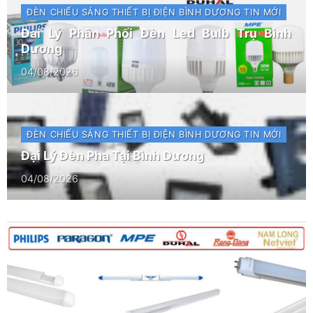
ĐÈN CHIẾU SÁNG
THIẾT BỊ ĐIỆN BÌNH DƯƠNG
TIN MỚI
Đai Lý Phân Phối Đèn Led Bulb Trụ Bình
Dương
04/08/2026
ĐÈN CHIẾU SÁNG
THIẾT BỊ ĐIỆN BÌNH DƯƠNG
TIN MỚI
Đại Lý Đèn Pha Tại Bình Dương
04/08/2026