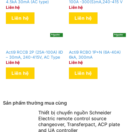
4.5kA 30mA (AC type)
100A -300(S)mA,240-415 V
Liên hệ
Liên hệ
Liên hệ
Liên hệ
Acti9 RCCB 2P (25A-100A) ilD
Acti9 RCBO 1P+N (6A-40A)
– 30mA, 240-415V, AC Type
6kA, 300mA
Liên hệ
Liên hệ
Liên hệ
Liên hệ
Sản phẩm thường mua cùng
Thiết bị chuyển nguồn Schneider
Electric remote control source
changeover, Transferpact, ACP plate
and UA controller