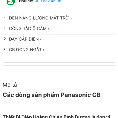
Hotline:
090 682 45 06
ĐÈN NĂNG LƯỢNG MẶT TRỜI
CÔNG TẮC Ổ CẮM
DÂY CÁP ĐIỆN
CB ĐÓNG NGẮT
Mô tả
Các dòng sản phẩm Panasonic CB
Thiết
Bị Điện Hoàng Chiến Bình Dương
là đơn vị