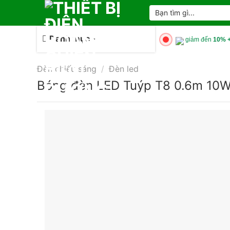
Skip
Tìm
kiếm:
to
content
Danh mục
giảm đến
10% +
Đèn chiếu sáng
/
Đèn led
Bóng đèn LED Tuýp T8 0.6m 10