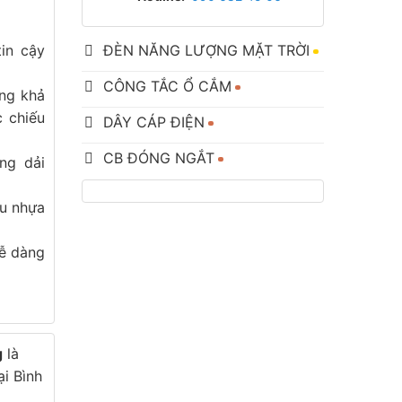
in cậy
ĐÈN NĂNG LƯỢNG MẶT TRỜI
CÔNG TẮC Ổ CẮM
ăng khả
 chiếu
DÂY CÁP ĐIỆN
CB ĐÓNG NGẮT
ng dải
ệu nhựa
dễ dàng
g
là
i Bình