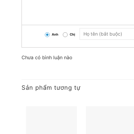
Kích thước của đèn
Chiều dài
Chiều rộng
Anh
Chị
Đặc điểm khác
Chưa có bình luận nào
Hàm lượng thủy ngân
Thời gian khởi động của đèn
Sản phẩm tương tự