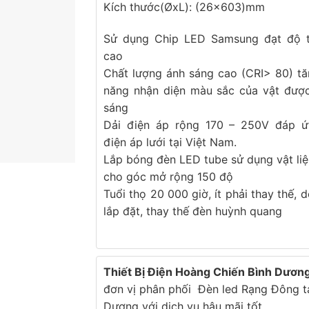
Kích thước(ØxL): (26×603)mm
Sử dụng Chip LED Samsung đạt độ t
cao
Chất lượng ánh sáng cao (CRI> 80) t
năng nhận diện màu sắc của vật được
sáng
Dải điện áp rộng 170 – 250V đáp ứ
điện áp lưới tại Việt Nam.
Lắp bóng đèn LED tube sử dụng vật li
cho góc mở rộng 150 độ
Tuổi thọ 20 000 giờ, ít phải thay thế, 
lắp đặt, thay thế đèn huỳnh quang
Thiết Bị Điện Hoàng Chiến Bình Dươn
đơn vị phân phối Đèn led Rạng Đông tạ
Dương với dịch vụ hậu mãi tốt