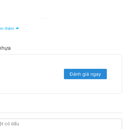
850 lm
m thêm
85 lm/W
trắng/vàng
nhựa
80
Đánh giá ngay
20.000 giờ
50.000 lần
10 kWh
A+