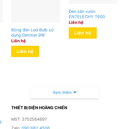
Đèn sân vườn
ENTELECHY T600
Liên hệ
Bóng đèn Led Bulb sử
Liên hệ
dụng Dimmer 9W
Liên hệ
Liên hệ
Xem thêm
THIẾT BỊ ĐIỆN HOÀNG CHIẾN
MST: 3702584697
g
Zalo:
090 682 4506