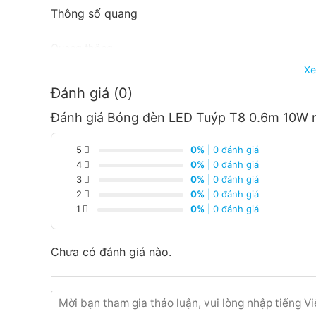
Thông số quang
Quang thông
Xe
Hiệu suất sáng
Đánh giá (0)
Màu ánh sáng
Đánh giá Bóng đèn LED Tuýp T8 0.6m 10W 
Hệ số trả màu (CRI)
Tuổi thọ
5
0%
| 0 đánh giá
4
0%
| 0 đánh giá
3
0%
| 0 đánh giá
Tuổi thọ đèn
2
0%
| 0 đánh giá
Chu kỳ tắt/bật
1
0%
| 0 đánh giá
Mức tiêu thụ điện
Chưa có đánh giá nào.
Mức tiêu thụ điện 1000 giờ
Mức hiệu suất năng lượng