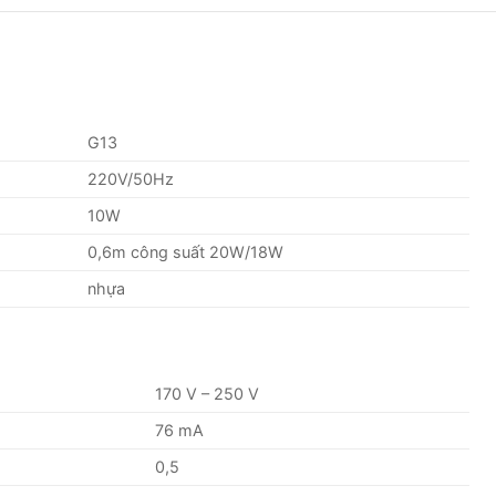
G13
220V/50Hz
10W
0,6m công suất 20W/18W
nhựa
170 V – 250 V
76 mA
0,5