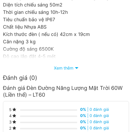
Diện tích chiếu sáng 50m2
Thời gian chiếu sáng 10h-12h
Tiêu chuẩn bảo vệ IP67
Chất liệu Nhựa ABS
Kích thước đèn ( nếu có) 42cm x 19cm
Cân nặng 3 kg
Cường độ sáng 6500K
Độ cao lắp đặt 4-5 mét
Kích thước tấm Pin 42cm x 19cm
Xem thêm
Bảo hành 2 năm
Đánh giá (0)
CÔNG SUẤT 50-100W
Đánh giá Đèn Đường Năng Lượng Mặt Trời 60W
(Liền thể) – LT60
HÃNG SẢN XUẤT Solar Light
0%
| 0 đánh giá
5
0%
| 0 đánh giá
4
0%
| 0 đánh giá
3
0%
| 0 đánh giá
2