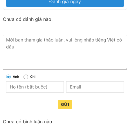
Đánh giá ngay
Chưa có đánh giá nào.
ĐÈN LED DUHAL TUÝP MÀU ĐỎ T8 1.2M 12W (DHA803R)
Công suất:
12W
Anh
Chị
Loại bóng:
T8
Kích thước L(mm):
1200
GỬI
Điện áp:
220V/50Hz
Chưa có bình luận nào
Ánh sáng:
1000K