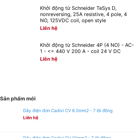
Khởi động từ Schneider TeSys D,
Thiết Bị Điện Hoàng Chiến Bình Dương
là đơn vị phân
nonreversing, 25A resistive, 4 pole, 4
NO, 125VDC coil, open style
phối Đèn led Duhal tại Bình Dương với dịch vụ hậu mãi
Liên hệ
tốt
Giá cạnh tranh nhất trong khu vực.
Khởi động từ Schneider 4P (4 NO) - AC-
1 - <= 440 V 200 A - coil 24 V DC
Giao hàng nhanh chóng.
Liên hệ
Nhận báo giá tốt nhất.
Hàng luôn có sẵn tại trong kho liên hệ ngay số
Hotline:
090 682 4506
tư vấn báo giá chi tiết từng loại
đèn và công suất
Sản phẩm mới
Dây điện đơn Cadivi CV 8.0mm2 - 7 lõi đồng
Liên hệ
Dây điện đơn Cadivi CV 10mm2 - 7 lõi đồng