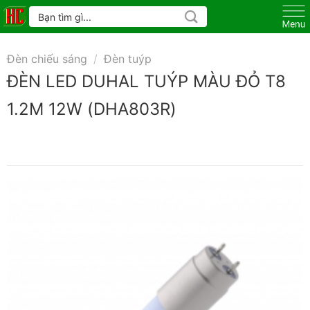
Skip
Tìm
kiếm:
to
content
Đèn chiếu sáng
/
Đèn tuýp
ĐÈN LED DUHAL TUÝP MÀU ĐỎ T8
1.2M 12W (DHA803R)