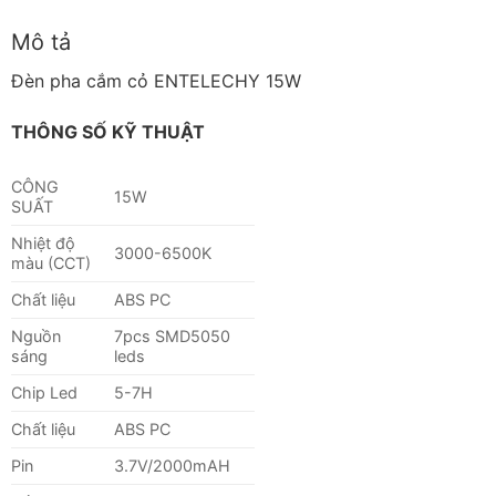
Mô tả
Đèn pha cắm cỏ ENTELECHY 15W
THÔNG SỐ KỸ THUẬT
CÔNG
15W
SUẤT
Nhiệt độ
3000-6500K
màu (CCT)
Chất liệu
ABS PC
Nguồn
7pcs SMD5050
sáng
leds
Chip Led
5-7H
Chất liệu
ABS PC
Pin
3.7V/2000mAH