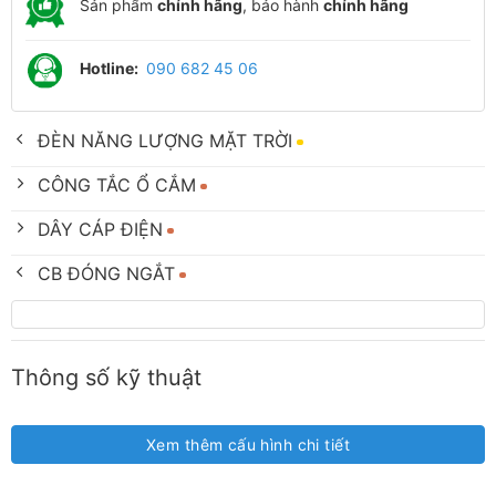
Sản phẩm
chính hãng
, bảo hành
chính hãng
Hotline:
090 682 45 06
ĐÈN NĂNG LƯỢNG MẶT TRỜI
CÔNG TẮC Ổ CẮM
DÂY CÁP ĐIỆN
CB ĐÓNG NGẮT
Thông số kỹ thuật
Xem thêm cấu hình chi tiết