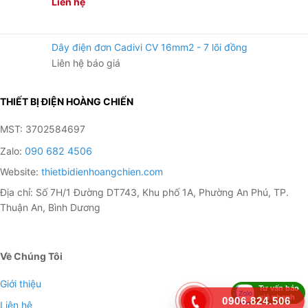
Liên hệ
Dây điện đơn Cadivi CV 16mm2 - 7 lõi đồng
Liên hệ báo giá
THIẾT BỊ ĐIỆN HOÀNG CHIẾN
MST: 3702584697
Zalo:
090 682 4506
Website:
thietbidienhoangchien.com
Địa chỉ: Số 7H/1 Đường DT743, Khu phố 1A, Phường An Phú, TP.
Thuận An, Bình Dương
Về Chúng Tôi
Giới thiệu
Tư vấn báo
giá nhanh
0906.824.506
Liên hệ