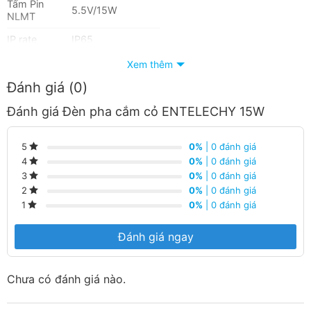
Tấm Pin
5.5V/15W
NLMT
IP rate
IP65
Thời gian
Xem thêm
2 năm
bảo hành
Đánh giá (0)
Tại sao nên chọn
Thiết Bị Điện Hoàng Chiến Bình
Đánh giá Đèn pha cắm cỏ ENTELECHY 15W
Dương
để gửi gắm niềm tin ?
0%
| 0 đánh giá
5
Cung cấp sản phẩm uy tin- chính hãng – chất lượng
0%
| 0 đánh giá
4
0%
| 0 đánh giá
3
Cung cấp vật tư- thiết bị cho dân dụng và công
0%
| 0 đánh giá
2
nghiệp
0%
| 0 đánh giá
1
Cung cấp dịch vụ hậu mãi sau khi mua hàng
Đánh giá ngay
Chưa có đánh giá nào.