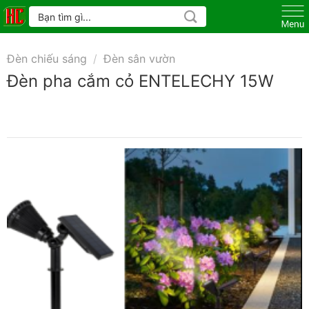
Skip
Tìm
kiếm:
to
content
Đèn chiếu sáng
/
Đèn sân vườn
Đèn pha cắm cỏ ENTELECHY 15W