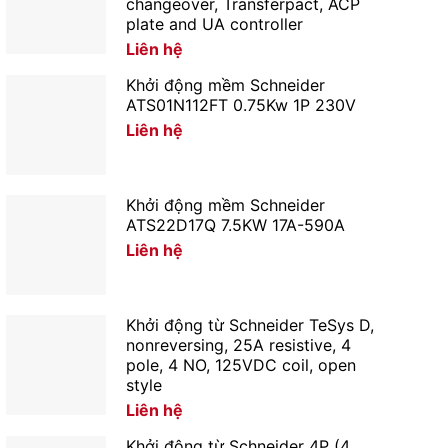
changeover, Transferpact, ACP
plate and UA controller
Liên hệ
Khởi động mềm Schneider
ATS01N112FT 0.75Kw 1P 230V
Liên hệ
Khởi động mềm Schneider
ATS22D17Q 7.5KW 17A-590A
Liên hệ
Khởi động từ Schneider TeSys D,
nonreversing, 25A resistive, 4
pole, 4 NO, 125VDC coil, open
style
Liên hệ
Khởi động từ Schneider 4P (4