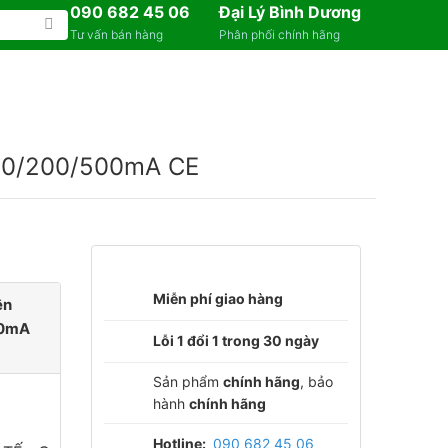
090 682 45 06
Đại Lý Bình Dương
Tư vấn bán hàng
Phân phối chính hãng
100/200/500mA CE
Miễn phí giao hàng
ện
00mA
Lỗi 1 đổi 1 trong 30 ngày
Sản phẩm
chính hãng
, bảo
hành
chính hãng
Hotline:
090 682 45 06