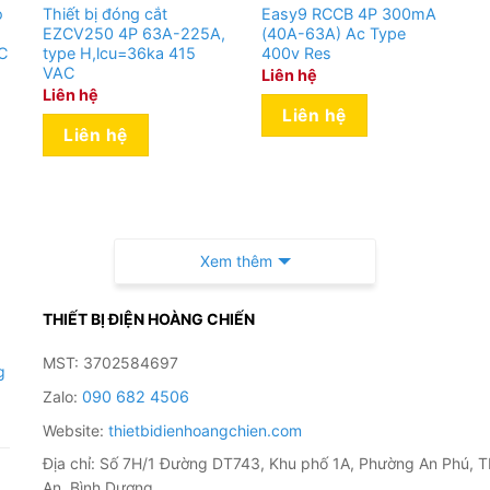
ò
Thiết bị đóng cắt
Easy9 RCCB 4P 300mA
EZCV250 4P 63A-225A,
(40A-63A) Ac Type
C
type H,lcu=36ka 415
400v Res
VAC
Liên hệ
Liên hệ
Liên hệ
Liên hệ
Xem thêm
THIẾT BỊ ĐIỆN HOÀNG CHIẾN
MST: 3702584697
g
Zalo:
090 682 4506
Website:
thietbidienhoangchien.com
Địa chỉ: Số 7H/1 Đường DT743, Khu phố 1A, Phường An Phú, T
An, Bình Dương