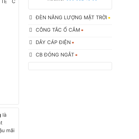
 TẾ C
ĐÈN NĂNG LƯỢNG MẶT TRỜI
CÔNG TẮC Ổ CẮM
DÂY CÁP ĐIỆN
CB ĐÓNG NGẮT
g
là
ắt
hậu mãi