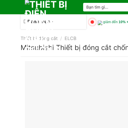
Skip
Tìm
kiếm:
to
content
Danh mục
giảm đến
10% +
Thiết bị đóng cắt
/
ELCB
Mitsubishi Thiết bị đóng cắt c