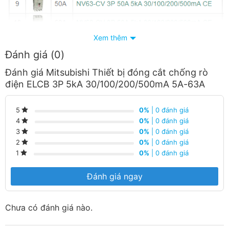
Xem thêm
Đánh giá (0)
Thiết
Bị Điện Hoàng Chiến Bình Dương
là đơn vị
Đánh giá Mitsubishi Thiết bị đóng cắt chống rò
điện ELCB 3P 5kA 30/100/200/500mA 5A-63A
phân phối thiết bị điện đóng ngắt Mitsubishi tại
Bình Dương với dịch vụ hậu mãi tốt
0%
| 0 đánh giá
5
Giá cạnh tranh nhất trong khu vực.
0%
| 0 đánh giá
4
0%
| 0 đánh giá
3
Giao hàng nhanh chóng.
0%
| 0 đánh giá
2
0%
| 0 đánh giá
1
Nhận báo giá tốt nhất.
Đánh giá ngay
Hàng luôn có sẵn tại trong kho liên hệ ngay số
Hotline:
090 682 4506
tư vấn báo giá chi tiết
Chưa có đánh giá nào.
từng loại sản phẩm và công xuất