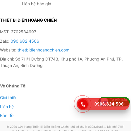
Liên hệ báo giá
THIẾT BỊ ĐIỆN HOÀNG CHIẾN
MST: 3702584697
Zalo:
090 682 4506
Website:
thietbidienhoangchien.com
Địa chỉ: Số 7H/1 Đường DT743, Khu phố 1A, Phường An Phú, TP.
Thuận An, Bình Dương
Về Chúng Tôi
Giới thiệu
Tư vấn báo
giá nhanh
0906.824.506
Liên hệ
Bản đồ
© 2026 Cửa Hàng Thiết Bị Điện Hoàng Chiến. Mã số thuế: 0308310854. Địa chỉ: 7H/1