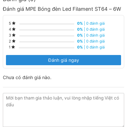
Giá cạnh tranh nhất trong khu vực.
Đánh giá MPE Bóng đèn Led Filament ST64 – 6W
Giao hàng nhanh chóng.
0%
| 0 đánh giá
5
0%
| 0 đánh giá
Nhận báo giá tốt nhất.
4
0%
| 0 đánh giá
3
0%
| 0 đánh giá
2
Hàng luôn có sẵn tại trong kho liên hệ ngay số
0%
| 0 đánh giá
1
Hotline:
090 682 4506
tư vấn báo giá chi tiết
từng loại sản phẩm và công xuất
Đánh giá ngay
Chưa có đánh giá nào.