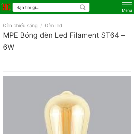
Skip
Tìm
kiếm:
to
content
Đèn chiếu sáng
/
Đèn led
MPE Bóng đèn Led Filament ST64 –
6W