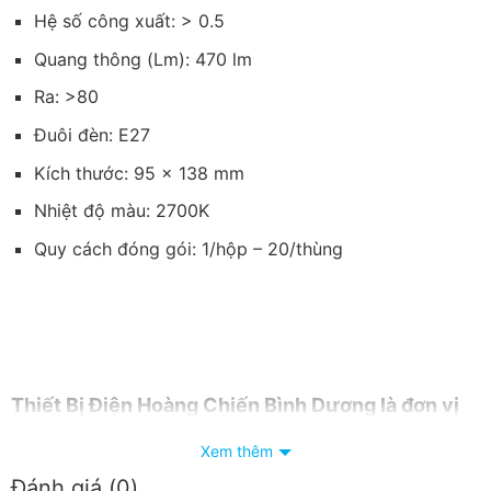
Hệ số công xuất: > 0.5
Quang thông (Lm): 470 lm
Ra: >80
Đuôi đèn: E27
Kích thước: 95 x 138 mm
Nhiệt độ màu: 2700K
Quy cách đóng gói: 1/hộp – 20/thùng
Thiết
Bị Điện Hoàng Chiến Bình Dương
là đơn vị
phân phối thiết bị đèn chiếu sáng MPE tại Bình
Xem thêm
Dương với dịch vụ hậu mãi tốt
Đánh giá (0)