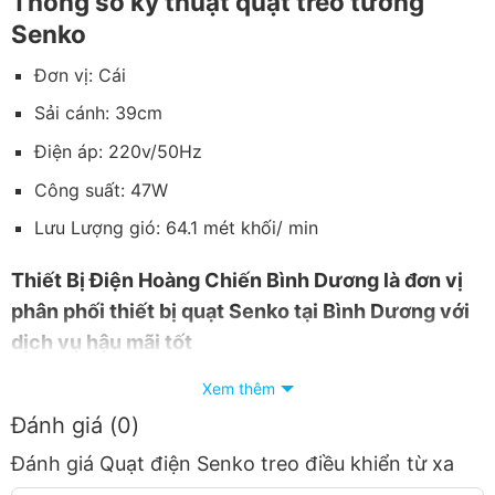
Thông số kỹ thuật quạt treo tường
Senko
Đơn vị: Cái
Sải cánh: 39cm
Điện áp: 220v/50Hz
Công suất: 47W
Lưu Lượng gió: 64.1 mét khối/ min
Thiết
Bị Điện Hoàng Chiến Bình Dương
là đơn vị
phân phối thiết bị quạt Senko tại Bình Dương với
dịch vụ hậu mãi tốt
Giá cạnh tranh nhất trong khu vực.
Xem thêm
Đánh giá (0)
Giao hàng nhanh chóng.
Đánh giá Quạt điện Senko treo điều khiển từ xa
Nhận báo giá tốt nhất.