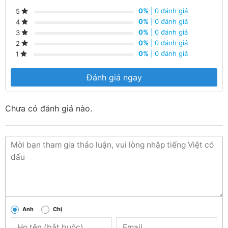
0%
| 0 đánh giá
5
Hàng luôn có sẵn tại trong kho liên hệ ngay số
0%
| 0 đánh giá
4
Hotline:
090 682 4506
tư vấn báo giá chi tiết
0%
| 0 đánh giá
3
0%
| 0 đánh giá
2
từng loại sản phẩm và công xuất
0%
| 0 đánh giá
1
Đánh giá ngay
Chưa có đánh giá nào.
Anh
Chị