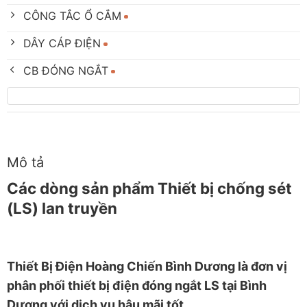
CÔNG TẮC Ổ CẮM
DÂY CÁP ĐIỆN
CB ĐÓNG NGẮT
Mô tả
Các dòng sản phẩm Thiết bị chống sét
(LS) lan truyền
Thiết
Bị Điện Hoàng Chiến Bình Dương
là đơn vị
phân phối thiết bị điện đóng ngắt LS tại Bình
Dương với dịch vụ hậu mãi tốt