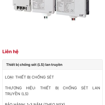
Liên hệ
Thiết bị chống sét (LS) lan truyền
LOẠI: THIẾT BỊ CHỐNG SÉT
THƯƠNG HIỆU: THIẾT BỊ CHỐNG SÉT LAN
TRUYỀN (LS)
BẢO HÀNH: 1-3 NĂM (THEO NSX)