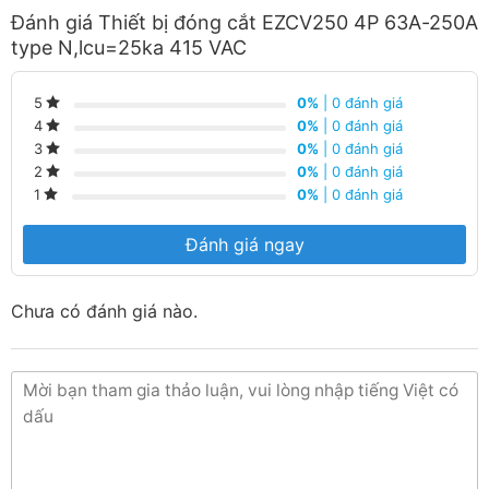
Đánh giá Thiết bị đóng cắt EZCV250 4P 63A-250A
type N,lcu=25ka 415 VAC
Giao hàng nhanh chóng.
Nhận báo giá tốt nhất.
0%
| 0 đánh giá
5
0%
| 0 đánh giá
4
Hàng luôn có sẵn tại trong kho liên hệ ngay số
0%
| 0 đánh giá
3
0%
| 0 đánh giá
2
Hotline:
090 682 4506
tư vấn báo giá chi tiết
0%
| 0 đánh giá
1
từng loại sản phẩm và công xuất
Đánh giá ngay
Chưa có đánh giá nào.