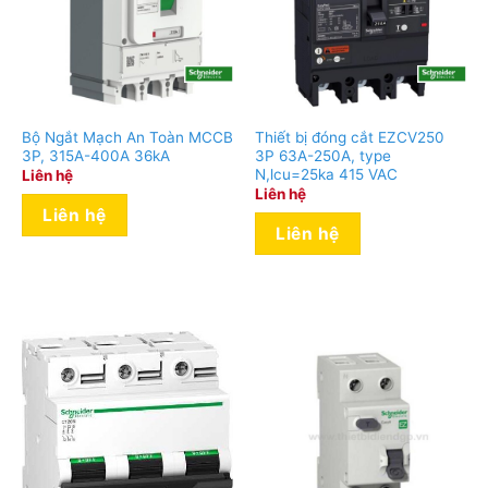
Bộ Ngắt Mạch An Toàn MCCB
Thiết bị đóng cắt EZCV250
3P, 315A-400A 36kA
3P 63A-250A, type
N,lcu=25ka 415 VAC
Liên hệ
Liên hệ
Liên hệ
Liên hệ