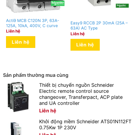
Acti9 MCB C120N 3P, 63A-
Easy9 RCCB 2P 30mA (25A –
125A, 10kA, 400V, C curve
63A) AC Type
Liên hệ
Liên hệ
Liên hệ
Liên hệ
Sản phẩm thường mua cùng
Thiết bị chuyển nguồn Schneider
Electric remote control source
changeover, Transferpact, ACP plate
and UA controller
Liên hệ
Khởi động mềm Schneider ATS01N112FT
0.75Kw 1P 230V
Liên hệ