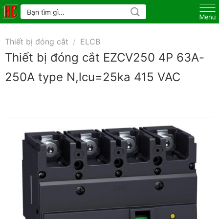
Skip
Tìm
kiếm:
to
content
Thiết bị đóng cắt
/
ELCB
Thiết bị đóng cắt EZCV250 4P 63A-
250A type N,lcu=25ka 415 VAC