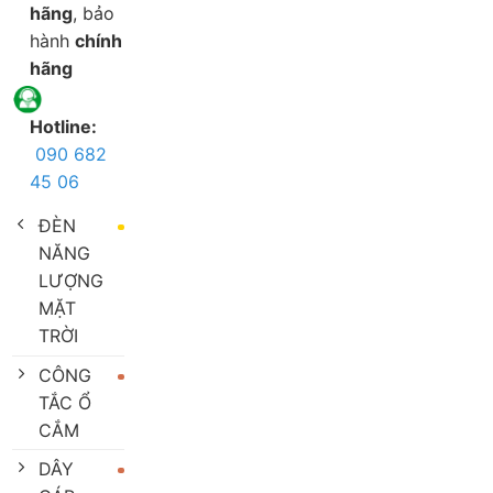
hãng
, bảo
hành
chính
hãng
Hotline:
090 682
45 06
ĐÈN
NĂNG
LƯỢNG
MẶT
TRỜI
CÔNG
TẮC Ổ
CẮM
DÂY