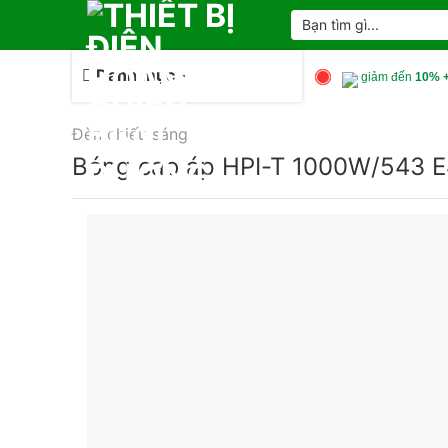
Skip
Tìm
kiếm:
to
content
Danh mục
giảm đến
10% +
Đèn chiếu sáng
Bóng cao áp HPI-T 1000W/543 