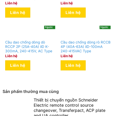
Liên hệ
Liên hệ
Liên hệ
Liên hệ
Cầu dao chống dòng dò
Cầu dao chống dòng rò RCCB
RCCP 2P (25A-40A) ilD K-
4P (40A-63A) ilD-100mA
300mA, 240-415V, AC Type
240-415VAC Type
Liên hệ
Liên hệ
Liên hệ
Liên hệ
Sản phẩm thường mua cùng
Thiết bị chuyển nguồn Schneider
Electric remote control source
changeover, Transferpact, ACP plate
and UA controller