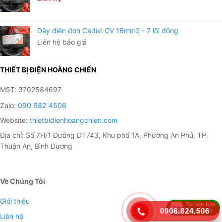
Dây điện đơn Cadivi CV 16mm2 - 7 lõi đồng
Liên hệ báo giá
THIẾT BỊ ĐIỆN HOÀNG CHIẾN
MST: 3702584697
Zalo:
090 682 4506
Website:
thietbidienhoangchien.com
Địa chỉ: Số 7H/1 Đường DT743, Khu phố 1A, Phường An Phú, TP.
Thuận An, Bình Dương
Về Chúng Tôi
Giới thiệu
Tư vấn báo
0906.824.506
giá nhanh
Liên hệ