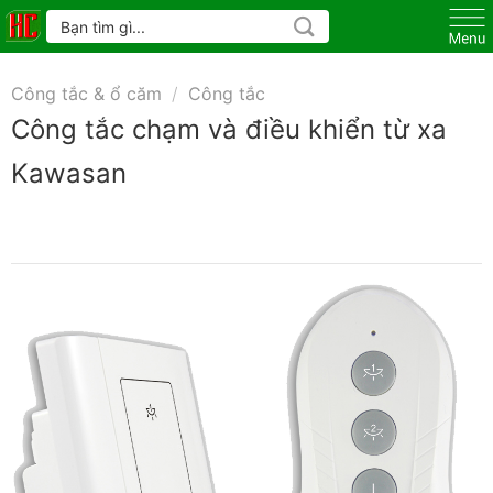
Skip
Tìm
kiếm:
to
content
Công tắc & ổ căm
/
Công tắc
Công tắc chạm và điều khiển từ xa
Kawasan