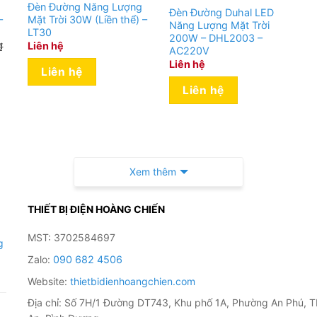
Đèn Đường Năng Lượng
Đèn Đường Duhal LED
–
Mặt Trời 30W (Liền thể) –
Năng Lượng Mặt Trời
LT30
200W – DHL2003 –
Liên hệ
₫
AC220V
Liên hệ
Liên hệ
Liên hệ
Xem thêm
THIẾT BỊ ĐIỆN HOÀNG CHIẾN
MST: 3702584697
g
Zalo:
090 682 4506
Website:
thietbidienhoangchien.com
 rời – Viti Smart
Địa chỉ: Số 7H/1 Đường DT743, Khu phố 1A, Phường An Phú, T
n làm bằng kính thủy tinh là một trong các dòng sản