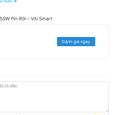
m thêm
0W Pin Rời – Viti Smart
 lương mặt trời tại Bình Dương
Đánh giá ngay