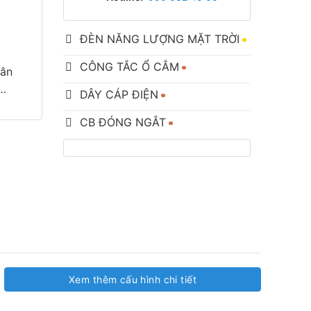
ĐÈN NĂNG LƯỢNG MẶT TRỜI
CÔNG TẮC Ổ CẮM
sân
g…
DÂY CÁP ĐIỆN
CB ĐÓNG NGẮT
Xem thêm cấu hình chi tiết