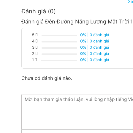
Xe
Đánh giá (0)
Đánh giá Đèn Đường Năng Lượng Mặt Trời 15
Thiết bị điện đèn năng
5
0%
| 0 đánh giá
4
0%
| 0 đánh giá
3
0%
| 0 đánh giá
2
0%
| 0 đánh giá
1
0%
| 0 đánh giá
Chưa có đánh giá nào.