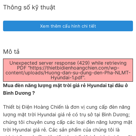
Thông số kỹ thuật
Xem thêm cấu hình chi tiết
Mô tả
Unexpected server response (429) while retrieving
PDF "https://thietbidienhoangchien.com/wp-
content/uploads/Huong-dan-su-dung-den-Pha-NLMT-
Hyundai-1.pdf".
Mua đèn năng lượng mặt trời giá rẻ Hyundai tại đâu ở
Bình Dương ?
Thiết bị Điện Hoàng Chiến là đơn vị cung cấp đèn năng
lượng mặt trời Hyundai giá rẻ có trụ sở tại Bình Dương;
chúng tôi chuyên cung cấp các loại đèn năng lượng mặt
trời Hyundai giá rẻ. Các sản phẩm của chúng tôi là