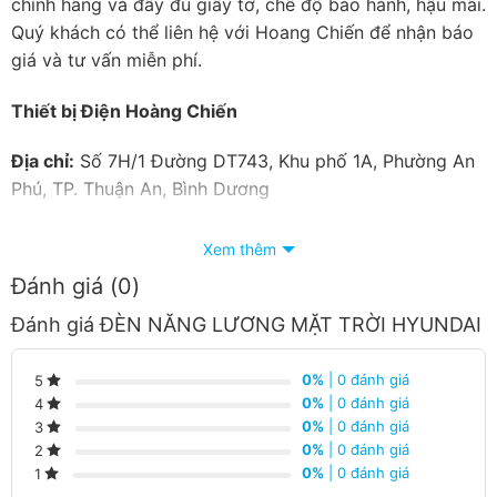
chính hãng và đầy đủ giấy tờ, chế độ bảo hành, hậu mãi.
Quý khách có thể liên hệ với Hoang Chiến để nhận báo
giá và tư vấn miễn phí.
Thiết bị Điện Hoàng Chiến
Địa chỉ:
Số 7H/1 Đường DT743, Khu phố 1A, Phường An
Phú, TP. Thuận An, Bình Dương
Hotline:
090 682 4506
Xem thêm
Đánh giá (0)
Email:
thietbidienhoangchien@gmail.com
Đánh giá ĐÈN NĂNG LƯƠNG MẶT TRỜI HYUNDAI
0%
| 0 đánh giá
5
0%
| 0 đánh giá
4
0%
| 0 đánh giá
3
0%
| 0 đánh giá
2
0%
| 0 đánh giá
1