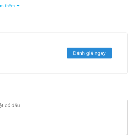
m thêm
Đánh giá ngay
rthome
 có những đặc điểm: