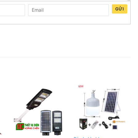
GỬI
 thẻ từ, khoá cơ
 phân phối Điện Công nghiệp chính hãng. Để lựa chọn
tôi để được tư vấn và báo giá Ưu đãi nhất.