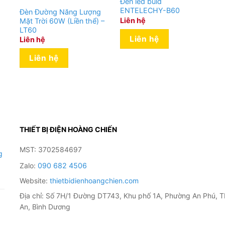
Đèn led buld
ENTELECHY-B60
Đèn Đường Năng Lượng
Liên hệ
Mặt Trời 60W (Liền thể) –
LT60
Liên hệ
Liên hệ
Liên hệ
THIẾT BỊ ĐIỆN HOÀNG CHIẾN
MST: 3702584697
g
Zalo:
090 682 4506
Website:
thietbidienhoangchien.com
Địa chỉ: Số 7H/1 Đường DT743, Khu phố 1A, Phường An Phú, T
An, Bình Dương