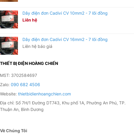
Chống nước theo tiểu chuẩn IP67
Dây điện đơn Cadivi CV 10mm2 - 7 lõi đồng
Liên hệ
Bạn có thể tham khảo thêm các sản phẩm đèn Đường
LED tại đây:
Dây điện đơn Cadivi CV 16mm2 - 7 lõi đồng
Đèn đường 300W Pin Rời Cao Cấp bán chạy nhất
Liên hệ báo giá
Đèn đường 150W Pin Rời giá rẻ
Đèn đường 150W Pin Liền dễ dàng lắp đặt
THIẾT BỊ ĐIỆN HOÀNG CHIẾN
Tự động bật khi trời tối và tắt khi trời sáng
Đèn Đường Năng Lượng Mặt Trời 120W Pin Liền Thể –
MST: 3702584697
Solar Light được trang bị bộ cảm ứng ánh sáng vì vậy
Zalo:
090 682 4506
sẽ tự động bật sáng khi trời tối và tự tắt vào ban ngày.
Website:
thietbidienhoangchien.com
Lắp 1 lần và không bao giờ cần để ý bật tắt nữa
Địa chỉ: Số 7H/1 Đường DT743, Khu phố 1A, Phường An Phú, TP.
Thuận An, Bình Dương
Về Chúng Tôi