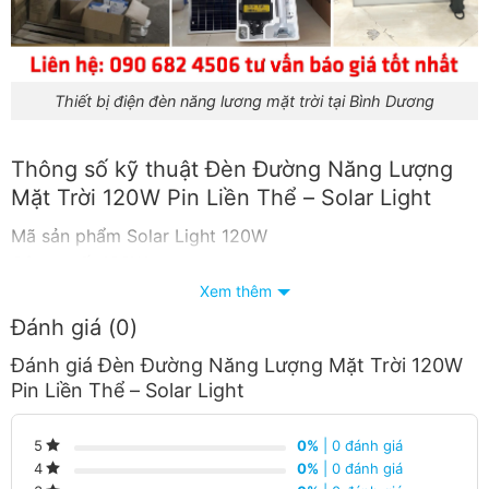
Thiết bị điện đèn năng lương mặt trời tại Bình Dương
Thông số kỹ thuật Đèn Đường Năng Lượng
Mặt Trời 120W Pin Liền Thể – Solar Light
Mã sản phẩm Solar Light 120W
Công suất 120W
Dung lượng Pin 24.000 Mah
Xem thêm
Số bóng Led 240 chip led trong 4 khoang bóng
Đánh giá (0)
Diện tích chiếu sáng 90m2
Đánh giá Đèn Đường Năng Lượng Mặt Trời 120W
Thời gian chiếu sáng 10h-12h
Pin Liền Thể – Solar Light
Tiêu chuẩn bảo vệ IP67
Chất liệu Nhựa ABS
0%
| 0 đánh giá
5
Kích thước đèn ( nếu có) 63cm x 23cm
0%
| 0 đánh giá
4
Cân nặng 3.5 kg