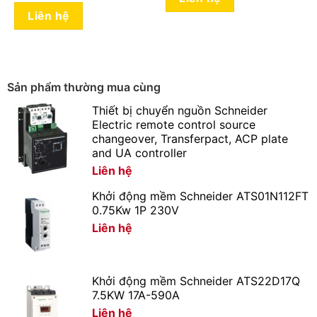
Liên hệ
Tấm Pin có tuổi thọ trung bình rất dài nên có thể khai
thác năng lượng liên tục trong 25 năm.
Tấm Pin gắn liền phía sau đèn 120w liền thể
solar light
Sản phẩm thường mua cùng
Thiết bị chuyển nguồn Schneider
Dung lượng Pin tích trữ 24000 Mah
Electric remote control source
Đèn Đường Năng Lượng Mặt Trời 120W Pin Liền Thể –
changeover, Transferpact, ACP plate
Solar Light được trang bị Pin lưu trữ lên tới 24.000 Mah
and UA controller
cho khả năng chiếu sáng liên tục từ 10h- 12h. Vì vậy,
Liên hệ
Đèn có khả năng chiếu sáng xuyên đêm.
Khởi động mềm Schneider ATS01N112FT
0.75Kw 1P 230V
Liên hệ
Khởi động mềm Schneider ATS22D17Q
7.5KW 17A-590A
Liên hệ