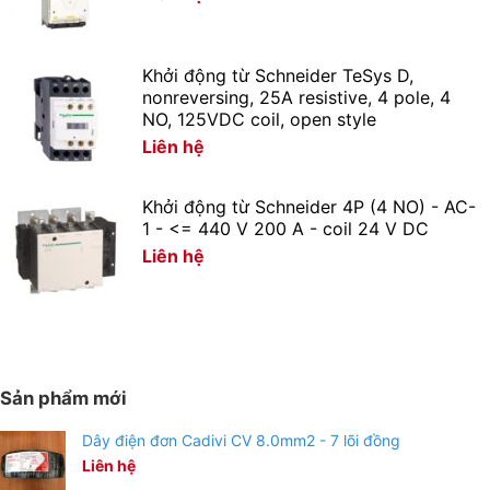
Khởi động từ Schneider TeSys D,
nonreversing, 25A resistive, 4 pole, 4
NO, 125VDC coil, open style
Liên hệ
Đèn đường năng lượng mặt trời 120w cho khả năng chiếu
sáng 120m2
Khởi động từ Schneider 4P (4 NO) - AC-
1 - <= 440 V 200 A - coil 24 V DC
Liên hệ
Khả năng chống nước, chống bụi theo tiêu chuẩn IP67
Đèn Đường Năng Lượng Mặt Trời 120W Pin Liền Thể –
Solar Light có khả năng chống nước chống bụi theo tiêu
chuẩn IP67 đây là một tiêu chuẩn do Ủy Ban Kỹ Thuật
Điện Quốc Tế IEC đưa ra
Sản phẩm mới
Vì thế, Đèn được lắp ở những vị trí như ngoài đường,
Dây điện đơn Cadivi CV 8.0mm2 - 7 lõi đồng
sân vườn, bãi giữ xe, công viên ,…và những nơi thường
Liên hệ
mất điện, khó kéo dây điện.