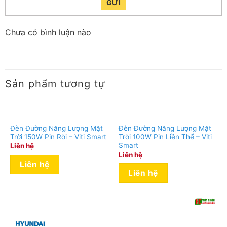
GỬI
HLLVC – 300/6.5K
6500K
300 W
lượng
mặt trời
HLLVC – 400/6.5K
6500K
400 W
Chưa có bình luận nào
Hướng dẫn sử dụng remote điều khiển
đèn Hyundai
Sản phẩm tương tự
Đèn Đường Năng Lượng Mặt
Đèn Đường Năng Lượng Mặt
Trời 150W Pin Rời – Viti Smart
Trời 100W Pin Liền Thể – Viti
Smart
Liên hệ
Liên hệ
Liên hệ
Liên hệ