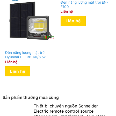
Đèn năng lượng mặt trời EN-
F100
Liên hệ
Liên hệ
Đèn năng lượng mặt trời
Hyundai HLLRB-60/6.5k
Liên hệ
Liên hệ
Model
Hướng dẫn
ON: Chế độ
Bật đèn
MỞ
Sản phẩm thường mua cùng
OFF: Chế
Thiết bị chuyển nguồn Schneider
Tắt đèn
độ TẮT
Electric remote control source