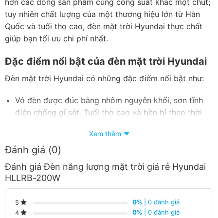
hơn các dòng sản phẩm cùng công suất khác một chút;
tuy nhiên chất lượng của một thương hiệu lớn từ Hàn
Quốc và tuổi thọ cao, đèn mặt trời Hyundai thực chất
giúp bạn tối ưu chi phí nhất.
Đặc điểm nổi bật của đèn mặt trời Hyundai
Đèn mặt trời Hyundai có những đặc điểm nổi bật như:
Vỏ đèn được đúc bằng nhôm nguyên khối, sơn tĩnh
điện chống gỉ sét. Tuổi thọ cao và bền bỉ theo thời
gian
Xem thêm
Kết cấu chống nước, chống bụi, chống lại sự khắc
Đánh giá (0)
nghiệt của thời tiết theo tiêu chuẩn IP65
Đánh giá Đèn năng lượng mặt trời giá rẻ Hyundai
Chip LED cao cấp. Hiệu suất chiếu sáng tối đa,
HLLRB-200W
nguồn sáng ổn định
Tùy chọn với 5 dải công suất phù hợp cho các yêu
0%
| 0 đánh giá
5
cầu chiếu sáng khác nha
0%
| 0 đánh giá
4