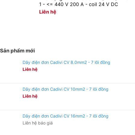
điều khiển
sáng của đèn. Chế độ này được
1 - <= 440 V 200 A - coil 24 V DC
bằng tay
thiết kế nhằm giúp người bán giới
Liên hệ
thiệu đến khách hàng độ sáng tối
đa của đèn ngay cả khi pin yếu
Tăng độ
Tăng độ sáng 10%
sáng
Giảm độ
Giảm độ sáng 10%
sáng
Sản phẩm mới
Cách lắp đặt đèn năng lượng mặt trời
Dây điện đơn Cadivi CV 8.0mm2 - 7 lõi đồng
Liên hệ
Hyundai
Để lắp đặt đèn năng lượng mặt trời Hyundai; quý
khách vui lòng liên hệ với Minh Phương để được
Dây điện đơn Cadivi CV 10mm2 - 7 lõi đồng
hướng dẫn; hoặc có thể xem thêm bên dưới:
Liên hệ
Dây điện đơn Cadivi CV 16mm2 - 7 lõi đồng
Liên hệ báo giá
Lắp đặt đèn trên mặt
Cắm giắc kết
Cố định đèn