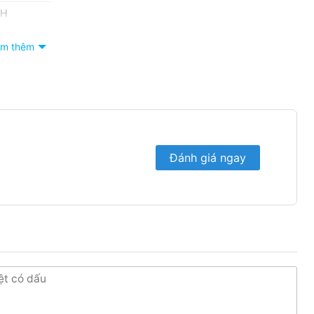
AH
m thêm
n và
Đánh giá ngay
năng lượng mặt trời Hyundai giá rẻ có trụ sở tại Bình
ăng lượng mặt trời Hyundai giá rẻ. Các sản phẩm của
ộ bảo hành, hậu mãi. Quý khách có thể liên hệ với Hoang