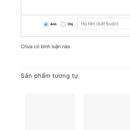
Thiết bị Điện Hoàng Chiến
Địa chỉ:
Số 7H/1 Đường DT743, Khu phố 1A, Phườn
Anh
Chị
Hotline:
090 682 4506
Chưa có bình luận nào
Email:
thietbidienhoangchien@gmail.com
Sản phẩm tương tự