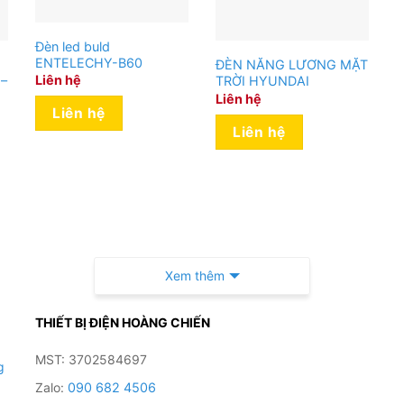
Đèn led buld
ENTELECHY-B60
g
ĐÈN NĂNG LƯƠNG MẶT
Liên hệ
 –
TRỜI HYUNDAI
Liên hệ
Liên hệ
Liên hệ
Xem thêm
THIẾT BỊ ĐIỆN HOÀNG CHIẾN
MST: 3702584697
g
Zalo:
090 682 4506