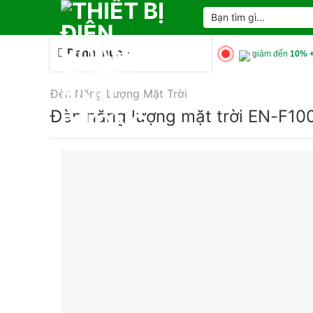
Skip
Tìm
kiếm:
to
content
Danh mục
giảm đến
10% +
Đèn Năng Lượng Mặt Trời
Đèn năng lượng mặt trời EN-F10