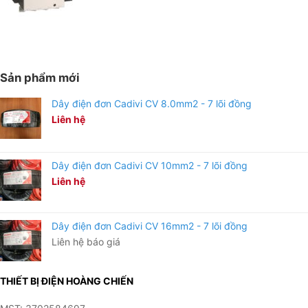
Sản phẩm mới
Thiết Bị Điện Hoàng Chiến Bình Dương là đơn vị phân phối Đèn
LED RẠNG ĐÔNG tại Bình Dương với dịch vụ hậu mãi tốt
Dây điện đơn Cadivi CV 8.0mm2 - 7 lõi đồng
Liên hệ
Giá cạnh tranh nhất trong khu vực.
Giao hàng nhanh chóng.
Dây điện đơn Cadivi CV 10mm2 - 7 lõi đồng
Báo giá tốt nhất.
Liên hệ
Hàng luôn có sẵn tại trong kho liên hệ ngay số Hotline:
090 682 4506 tư vấn báo giá chi tiết từng loại dây cáp
Dây điện đơn Cadivi CV 16mm2 - 7 lõi đồng
điện với giá tốt nhất
Liên hệ báo giá
THIẾT BỊ ĐIỆN HOÀNG CHIẾN