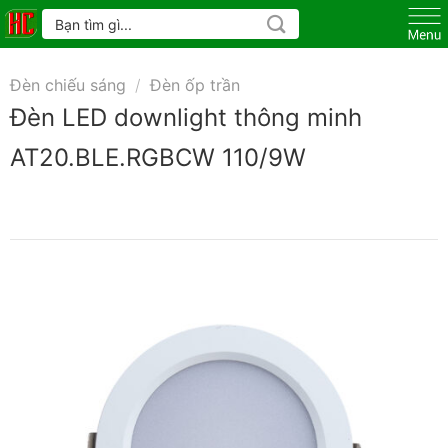
Skip
Tìm
kiếm:
to
content
Đèn chiếu sáng
/
Đèn ốp trần
Đèn LED downlight thông minh
AT20.BLE.RGBCW 110/9W