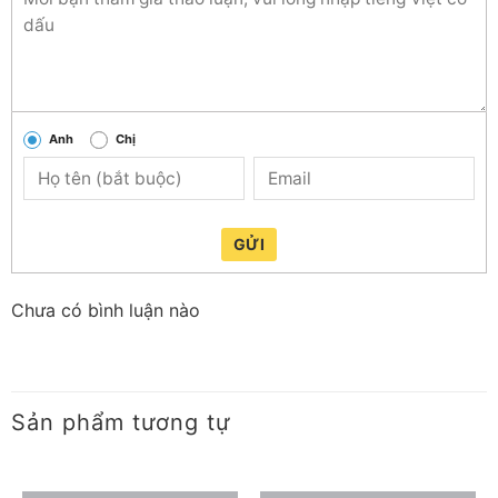
Tuổi thọ
Tuổi thọ đèn
30.000 giờ
Chu kỳ tắt/bật
50.000 lần
Anh
Chị
Mức tiêu thụ điện
GỬI
Mức tiêu thụ điện 1000 giờ
9kWh
Mức hiệu suất năng lượng
A+
Chưa có bình luận nào
Kích thước của đèn
Đường kính
123 mm
Sản phẩm tương tự
Chiều cao
45 mm
Đặc điểm khác