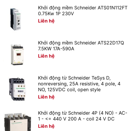
Khởi động mềm Schneider ATS01N112FT
Ứng dụng
0.75Kw 1P 230V
Chiếu sáng hộ gia đình, căn hộ: phòng ngủ, phòng
Liên hệ
bếp….
Chiếu sáng khu văn phòng: Phòng họp, hành lang, tiền
sảnh, WC…
Khởi động mềm Schneider ATS22D17Q
7.5KW 17A-590A
Chiếu sáng trung tâm thương mại, siêu thị: Sảnh, khu
Liên hệ
mua bán chung….
Khởi động từ Schneider TeSys D,
nonreversing, 25A resistive, 4 pole, 4
NO, 125VDC coil, open style
Liên hệ
Khởi động từ Schneider 4P (4 NO) - AC-
1 - <= 440 V 200 A - coil 24 V DC
Liên hệ