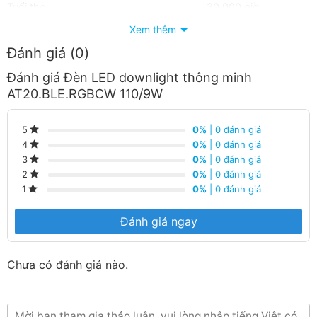
Tuổi thọ
30.000 giờ
Xem thêm
Thông số điện
Đánh giá (0)
Điện áp có thể hoạt động
150 V – 250 V
Đánh giá Đèn LED downlight thông minh
AT20.BLE.RGBCW 110/9W
Dòng điện (Max)
0,11 A
Hệ số công suất
0,5
0%
| 0 đánh giá
5
0%
| 0 đánh giá
4
0%
| 0 đánh giá
3
0%
| 0 đánh giá
2
Thông số quang
0%
| 0 đánh giá
1
Quang thông
820 lm
Đánh giá ngay
Hiệu suất sáng
91 lm/W
Chưa có đánh giá nào.
Nhiệt độ màu ánh sáng
3000K – 6500K + RGB
Hệ số trả màu (CRI)
80